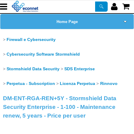
Home Page
Chi siamo
Firewall e Cybersecurity
Prodotti
Cybersecurity Software Stormshield
Corsi
Stormshield Data Security
SDS Enterprise
Perpetua - Subscription
Licenza Perpetua
Rinnovo
ASSISTENZA
DM-ENT-RGA-REN+5Y - Stormshield Data
Certificazioni
Security Enterprise - 1-100 - Maintenance
renew, 5 years - Price per user
Newsletter
PROMO ATTIVE