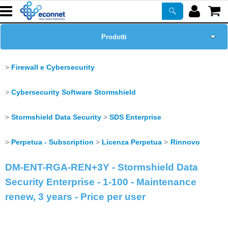
Prodotti
Home Page
Firewall e Cybersecurity
Chi siamo
Cybersecurity Software Stormshield
Corsi
Stormshield Data Security
SDS Enterprise
Perpetua - Subscription
Licenza Perpetua
Rinnovo
ASSISTENZA
DM-ENT-RGA-REN+3Y - Stormshield Data
Certificazioni
Security Enterprise - 1-100 - Maintenance
renew, 3 years - Price per user
Newsletter
PROMO ATTIVE