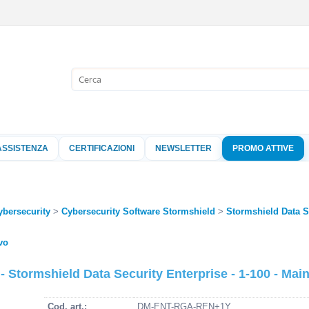
Sono già 
Per completare l'
nome utente e l
ASSISTENZA
CERTIFICAZIONI
NEWSLETTER
PROMO ATTIVE
clicca sul pu
Nome 
ybersecurity
Cybersecurity Software Stormshield
Stormshield Data S
Pass
vo
ormshield Data Security Enterprise - 1-100 - Maint
Hai perso 
Cod. art.:
DM-ENT-RGA-REN+1Y