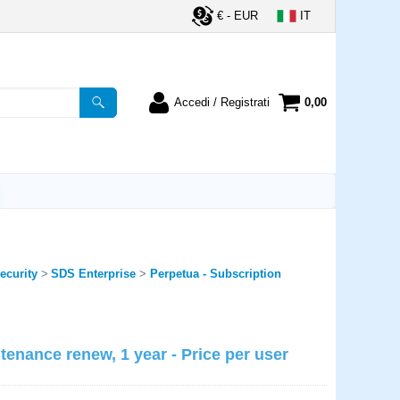
€ - EUR
IT
Accedi / Registrati
0,00
registrato
Sono un nuovo cliente
ordine inserisci il
Se non sei ancora registrato sul
a password e poi
nostro sito clicca sul pulsante
lsante "Accedi"
"Registrati"
utente:
ecurity
SDS Enterprise
Perpetua - Subscription
word:
enance renew, 1 year - Price per user
la password?