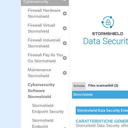
Cybersecurity
Firewall Hardware
Stormshield
Firewall Virtuali
Stormshield
Firewall Industriali
Stormshield
Firewall Pay As You
Go Stormshield
Maintenance
Stormshield
Cybersecurity
Files scaricaribili (2)
Scheda
Software
Descrizione
Stormshield
Stormshield
Stormshield Data Security Ente
Endpoint Security
Stormshield
CARATTERISTICHE GENER
Stormshield Data Security offre 
Endpoint