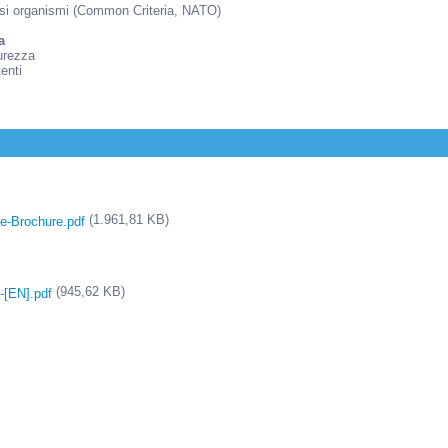
ersi organismi (Common Criteria, NATO)
a
curezza
tenti
(1.961,81 KB)
e-Brochure.pdf
(945,62 KB)
-[EN].pdf