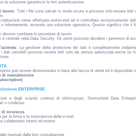
rso la soluzione garantisce la loro autenticazione.
i lavoro
: Tutti i file sono salvati in modo sicuro e possono solo essere lett
on.
 criptazione viene effettuata end-to-end ed è controllata esclusivamente dal
 o internamente, essendo una soluzione agnostica. Questo significa che il fi
non devono cambiare le procedure di lavoro
te è centrale nella Data Security. Gli utenti possono decidere i permessi di ac
l'azienda
: La gestione della protezione dei dati è completamente indipend
 i dati sensibili possono essere letti solo da utenza autorizzata.anche se l
zione.
RTA
prise può essere dimensionata in base alla fascia di utenti ed è disponibile i
to di manutenzione
Subscription)
oluzione ENTERPRISE
ioni e degli scambi continui di informazioni, Stormshield Data Enterpr
ali o condivise.
 di sicurezza
a per la firma e la riservatezza delle e-mail
a collaboratori interni ed esterni
dati riservati dalla loro consultazione