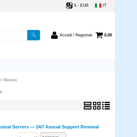
€ - EUR
IT
Accedi / Registrati
0,00
registrato
Sono un nuovo cliente
ordine inserisci il
Se non sei ancora registrato sul
a password e poi
nostro sito clicca sul pulsante
lsante "Accedi"
"Registrati"
utente:
Rinnovi
e)
word:
la password?
ysical Servers — 24/7 Annual Support Renewal