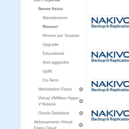
Server fisico
Manutenzioni
Rinnovi
Rinnovi per Scaduto
Upgrade
Educational
Anni aggiuntivi
Uplift
Co-Term
Workstation Fisica
Virtual VMWare Hyper-
V Nutanix
Oracle Database
Abbonamento Virtual
Fisico Cloud