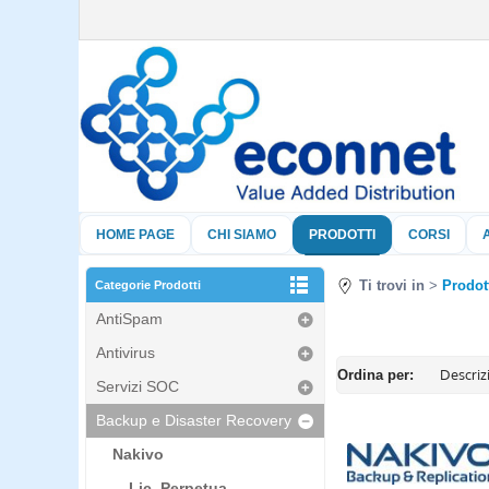
HOME PAGE
CHI SIAMO
PRODOTTI
CORSI
Ti trovi in
Prodot
Categorie Prodotti
AntiSpam
Antivirus
Ordina per:
Servizi SOC
Backup e Disaster Recovery
Nakivo
Lic. Perpetua