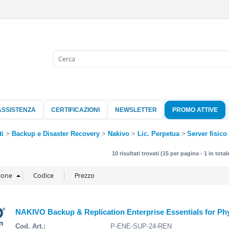
Sono già 
Per completare l'
nome utente e l
ASSISTENZA
CERTIFICAZIONI
NEWSLETTER
PROMO ATTIVE
clicca sul pu
Nome 
ti
Backup e Disaster Recovery
Nakivo
Lic. Perpetua
Server fisico
10 risultati trovati (15 per pagina - 1 in total
Pass
Hai perso 
NAKIVO Backup & Replication Enterprise Essentials for Ph
Cod. Art.:
P-ENE-SUP-24-REN