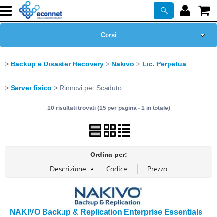
Corsi
Home Page
Backup e Disaster Recovery
Nakivo
Lic. Perpetua
Chi siamo
Server fisico
Rinnovi per Scaduto
10 risultati trovati (15 per pagina - 1 in totale)
Prodotti
ASSISTENZA
Ordina per:
Certificazioni
Newsletter
NAKIVO Backup & Replication Enterprise Essentials
PROMO ATTIVE