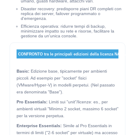
umano, guasti hardware, attacchi vari.
Disaster recovery: predisporre piani DR completi con
replica dei server, failover programmato o
d'emergenza.
Efficienza operativa: ridurre tempi di backup,
minimizzare impatto su rete e risorse, facilitare la
gestione da un'unica console.
CONFRONTO tra le principali edizioni della licenza NAKIVO:
Basic:
Edizione base, tipicamente per ambienti
piccoli. Ad esempio per "socket" fisici
(VMware/Hyper-V) in modelli perpetui. (Nel passato
era denominata "Base").
Pro Essentials:
Limiti sui "unit"/licenze: es., per
ambienti virtuali "Minimo 2 socket, massimo 6 socket"
per la versione perpetua.
Enterprise Essentials:
Simile al Pro Essentials in
termini di limiti ("2-6 socket" per virtuale) ma accesso