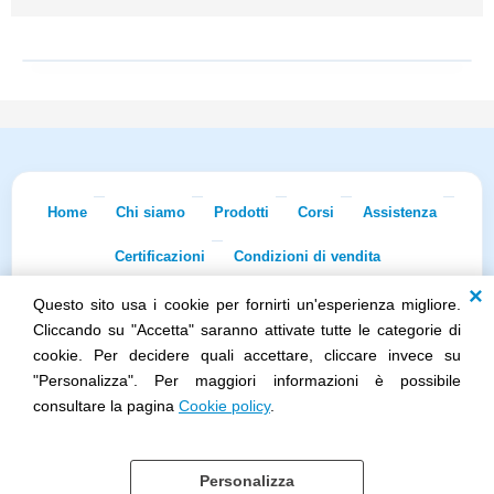
Home
Chi siamo
Prodotti
Corsi
Assistenza
Certificazioni
Condizioni di vendita
Questo sito usa i cookie per fornirti un'esperienza migliore.
Econnet s.r.l. · Sede Legale: Via Dei Lapidari 20/B · 40129 Bologna · Tel.
051/5873322
· Fax 051/7456973 · iscr. REA BO-0481011 · P.IVA
Cliccando su "Accetta" saranno attivate tutte le categorie di
02965231208 · Cap. Sociale 100.000 euro i.v.
cookie. Per decidere quali accettare, cliccare invece su
Società soggetta all'attività di direzione e coordinamento di Skillworks
"Personalizza". Per maggiori informazioni è possibile
Holding s.r.l. · Sede Legale: Via Vittorio Emanuele II 28 · Roncadelle (BS)
- C.F. 04151440981
consultare la pagina
Cookie policy
.
Personalizza