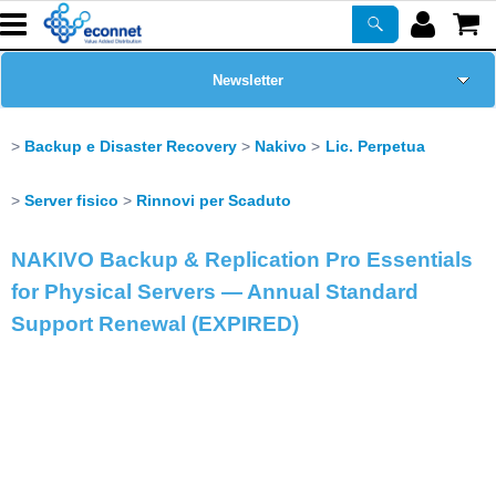
Newsletter
Home Page
Backup e Disaster Recovery
Nakivo
Lic. Perpetua
Chi siamo
Server fisico
Rinnovi per Scaduto
Prodotti
NAKIVO Backup & Replication Pro Essentials
for Physical Servers — Annual Standard
Corsi
Support Renewal (EXPIRED)
ASSISTENZA
Certificazioni
PROMO ATTIVE