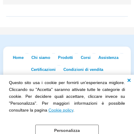
Home
Chi siamo
Prodotti
Corsi
Assistenza
Certificazioni
Condizioni di vendita
Questo sito usa i cookie per fornirti un'esperienza migliore.
Econnet s.r.l. · Sede Legale: Via Dei Lapidari 20/B · 40129 Bologna · Tel.
051/5873322
· Fax 051/7456973 · iscr. REA BO-0481011 · P.IVA
Cliccando su "Accetta" saranno attivate tutte le categorie di
02965231208 · Cap. Sociale 100.000 euro i.v.
cookie. Per decidere quali accettare, cliccare invece su
Società soggetta all'attività di direzione e coordinamento di Skillworks
"Personalizza". Per maggiori informazioni è possibile
Holding s.r.l. · Sede Legale: Via Vittorio Emanuele II 28 · Roncadelle (BS)
- C.F. 04151440981
consultare la pagina
Cookie policy
.
Personalizza