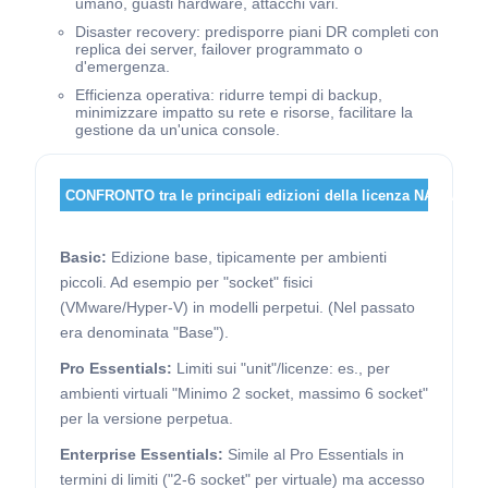
umano, guasti hardware, attacchi vari.
Disaster recovery: predisporre piani DR completi con
replica dei server, failover programmato o
d'emergenza.
Efficienza operativa: ridurre tempi di backup,
minimizzare impatto su rete e risorse, facilitare la
gestione da un'unica console.
CONFRONTO tra le principali edizioni della licenza NAKIVO:
Basic:
Edizione base, tipicamente per ambienti
piccoli. Ad esempio per "socket" fisici
(VMware/Hyper-V) in modelli perpetui. (Nel passato
era denominata "Base").
Pro Essentials:
Limiti sui "unit"/licenze: es., per
ambienti virtuali "Minimo 2 socket, massimo 6 socket"
per la versione perpetua.
Enterprise Essentials:
Simile al Pro Essentials in
termini di limiti ("2-6 socket" per virtuale) ma accesso