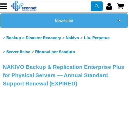
Newsletter
Home Page
Backup e Disaster Recovery
Nakivo
Lic. Perpetua
Chi siamo
Server fisico
Rinnovi per Scaduto
Prodotti
NAKIVO Backup & Replication Enterprise Plus
for Physical Servers — Annual Standard
Corsi
Support Renewal (EXPIRED)
ASSISTENZA
Certificazioni
PROMO ATTIVE