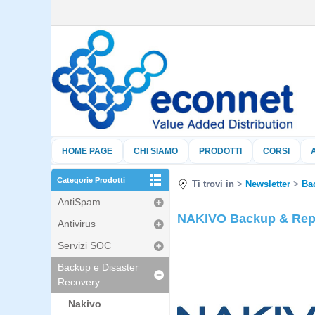
HOME PAGE
CHI SIAMO
PRODOTTI
CORSI
Categorie Prodotti
Ti trovi in
Newsletter
Ba
AntiSpam
NAKIVO Backup & Repli
Antivirus
Servizi SOC
Backup e Disaster
Recovery
Nakivo