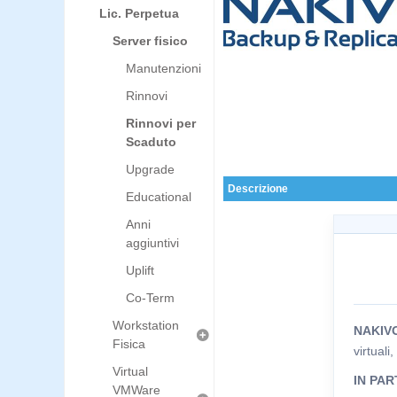
Lic. Perpetua
Server fisico
Manutenzioni
Rinnovi
Rinnovi per
Scaduto
Upgrade
Descrizione
Educational
Anni
aggiuntivi
Uplift
Co-Term
Workstation
NAKIV
Fisica
virtuali
Virtual
IN PAR
VMWare