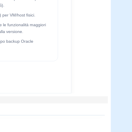
S).
per VM/host fisici.
e le funzionalità maggiori
lla versione.
tipo backup Oracle