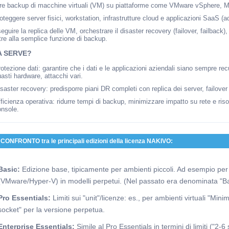
are backup di macchine virtuali (VM) su piattaforme come VMware vSphere, M
oteggere server fisici, workstation, infrastrutture cloud e applicazioni SaaS (a
eguire la replica delle VM, orchestrare il disaster recovery (failover, failback)
tre alla semplice funzione di backup.
A SERVE?
otezione dati: garantire che i dati e le applicazioni aziendali siano sempre rec
asti hardware, attacchi vari.
saster recovery: predisporre piani DR completi con replica dei server, failo
ficienza operativa: ridurre tempi di backup, minimizzare impatto su rete e risor
onsole.
CONFRONTO tra le principali edizioni della licenza NAKIVO:
Basic:
Edizione base, tipicamente per ambienti piccoli. Ad esempio per "
(VMware/Hyper-V) in modelli perpetui. (Nel passato era denominata "B
Pro Essentials:
Limiti sui "unit"/licenze: es., per ambienti virtuali "Mi
socket" per la versione perpetua.
Enterprise Essentials:
Simile al Pro Essentials in termini di limiti ("2-6