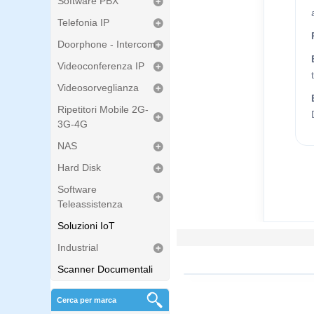
Software PBX
Telefonia IP
Doorphone - Intercom
Videoconferenza IP
Videosorveglianza
Ripetitori Mobile 2G-
3G-4G
NAS
Hard Disk
Software
Teleassistenza
Soluzioni IoT
Industrial
Scanner Documentali
Cerca per marca