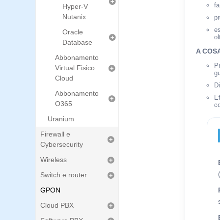
f
Hyper-V
Nutanix
pr
es
Oracle
ol
Database
A COS
Abbonamento
Pr
Virtual Fisico
gu
Cloud
Di
Abbonamento
Ef
O365
c
Uranium
Firewall e
Cybersecurity
Wireless
Switch e router
GPON
Cloud PBX