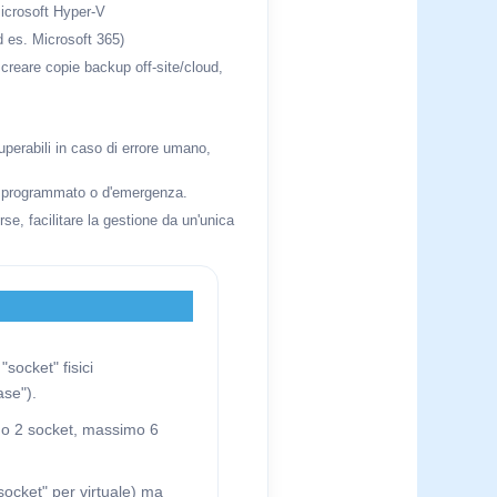
icrosoft Hyper-V
d es. Microsoft 365)
, creare copie backup off-site/cloud,
uperabili in caso di errore umano,
ver programmato o d'emergenza.
se, facilitare la gestione da un'unica
socket" fisici
ase").
nimo 2 socket, massimo 6
 socket" per virtuale) ma