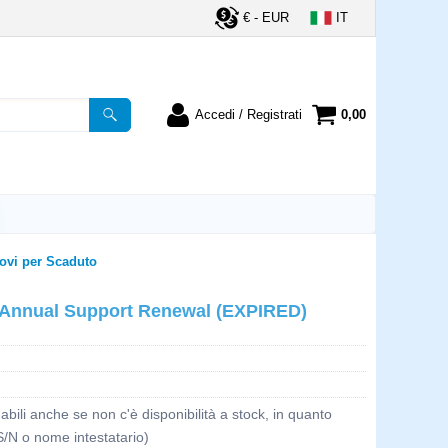
€ - EUR
IT
Accedi / Registrati
0,00
registrato
Sono un nuovo cliente
ordine inserisci il
Se non sei ancora registrato sul
a password e poi
nostro sito clicca sul pulsante
lsante "Accedi"
"Registrati"
ovi per Scaduto
utente:
7 Annual Support Renewal (EXPIRED)
word:
bili anche se non c'è disponibilità a stock, in quanto
la password?
S/N o nome intestatario)