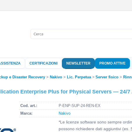
Sono già 
Per completare l'
nome utente e l
ASSISTENZA
CERTIFICAZIONI
NEWSLETTER
PROMO ATTIVE
clicca sul pu
ckup e Disaster Recovery
Nakivo
Lic. Perpetua
Server fisico
Rinn
Nome 
cation Enterprise Plus for Physical Servers — 24/
Pass
Cod. art.:
P-ENP-SUP-24-REN-EX
Marca:
Nakivo
*Le licenze software sono sempre ordina
Hai perso 
possono richiedere dati aggiuntivi (es. 