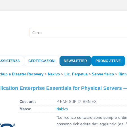
Sono già 
Per completare l'
nome utente e l
ASSISTENZA
CERTIFICAZIONI
NEWSLETTER
PROMO ATTIVE
clicca sul pu
ckup e Disaster Recovery
Nakivo
Lic. Perpetua
Server fisico
Rinn
Nome 
cation Enterprise Essentials for Physical Servers
Pass
Cod. art.:
P-ENE-SUP-24-REN-EX
Marca:
Nakivo
*Le licenze software sono sempre ordina
Hai perso 
possono richiedere dati aggiuntivi (es. 