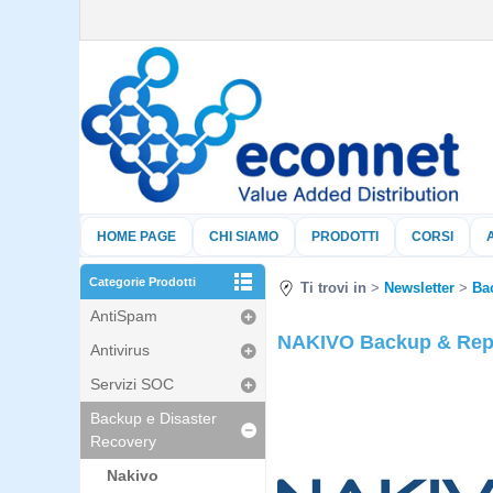
HOME PAGE
CHI SIAMO
PRODOTTI
CORSI
Categorie Prodotti
Ti trovi in
Newsletter
Ba
AntiSpam
NAKIVO Backup & Repli
Antivirus
Servizi SOC
Backup e Disaster
Recovery
Nakivo