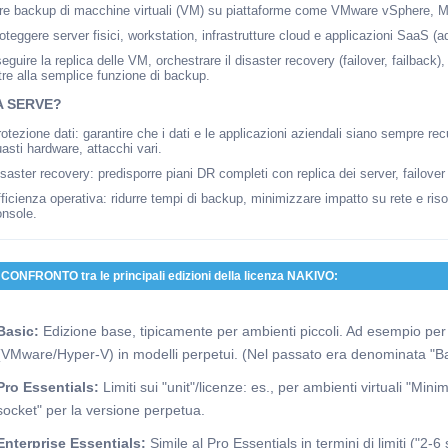
are backup di macchine virtuali (VM) su piattaforme come VMware vSphere, M
oteggere server fisici, workstation, infrastrutture cloud e applicazioni SaaS (a
eguire la replica delle VM, orchestrare il disaster recovery (failover, failback)
tre alla semplice funzione di backup.
A SERVE?
otezione dati: garantire che i dati e le applicazioni aziendali siano sempre rec
asti hardware, attacchi vari.
saster recovery: predisporre piani DR completi con replica dei server, failo
ficienza operativa: ridurre tempi di backup, minimizzare impatto su rete e risor
onsole.
CONFRONTO tra le principali edizioni della licenza NAKIVO:
Basic:
Edizione base, tipicamente per ambienti piccoli. Ad esempio per "
(VMware/Hyper-V) in modelli perpetui. (Nel passato era denominata "B
Pro Essentials:
Limiti sui "unit"/licenze: es., per ambienti virtuali "Mi
socket" per la versione perpetua.
Enterprise Essentials:
Simile al Pro Essentials in termini di limiti ("2-6