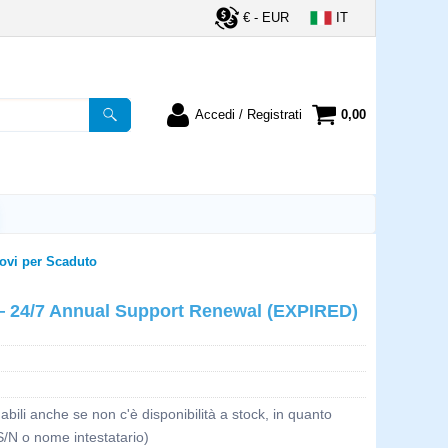
€ - EUR
IT
Accedi / Registrati
0,00
registrato
Sono un nuovo cliente
ordine inserisci il
Se non sei ancora registrato sul
a password e poi
nostro sito clicca sul pulsante
lsante "Accedi"
"Registrati"
ovi per Scaduto
utente:
 — 24/7 Annual Support Renewal (EXPIRED)
word:
bili anche se non c'è disponibilità a stock, in quanto
la password?
S/N o nome intestatario)