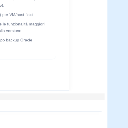
S).
per VM/host fisici.
e le funzionalità maggiori
lla versione.
tipo backup Oracle