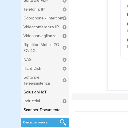
Software PBX
Telefonia IP
Doorphone - Intercom
Videoconferenza IP
Videosorveglianza
Ripetitori Mobile 2G-
3G-4G
NAS
Hard Disk
Software
Teleassistenza
Soluzioni IoT
Industrial
Scanner Documentali
Cerca per marca