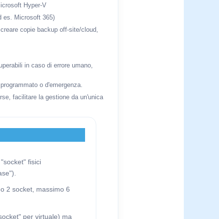
icrosoft Hyper-V
d es. Microsoft 365)
, creare copie backup off-site/cloud,
uperabili in caso di errore umano,
ver programmato o d'emergenza.
se, facilitare la gestione da un'unica
socket" fisici
ase").
nimo 2 socket, massimo 6
 socket" per virtuale) ma