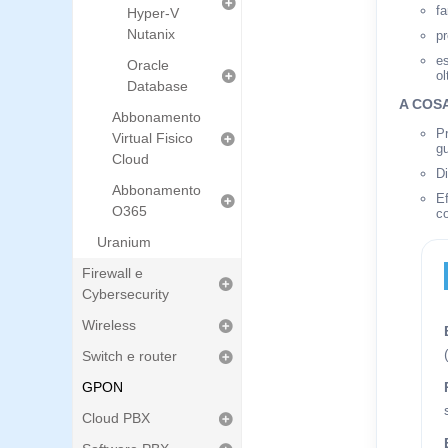
f
Hyper-V
Nutanix
pr
es
Oracle
ol
Database
A COS
Abbonamento
Pr
Virtual Fisico
gu
Cloud
Di
Abbonamento
Ef
O365
c
Uranium
Firewall e
Cybersecurity
Wireless
Switch e router
GPON
Cloud PBX