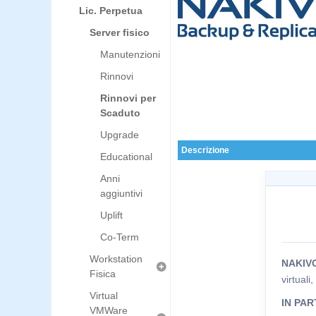
Lic. Perpetua
Server fisico
Manutenzioni
Rinnovi
Rinnovi per
Scaduto
Upgrade
Descrizione
Educational
Anni
aggiuntivi
Uplift
Co-Term
Workstation
NAKIV
Fisica
virtuali
Virtual
IN PAR
VMWare