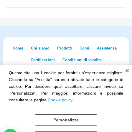
Home
Chi siamo
Prodotti
Corsi
Assistenza
Certificazioni
Condizioni di vendita
Questo sito usa i cookie per fornirti un'esperienza migliore.
Econnet s.r.l. · Sede Legale: Via Dei Lapidari 20/B · 40129 Bologna · Tel.
051/5873322
· Fax 051/7456973 · iscr. REA BO-0481011 · P.IVA
Cliccando su "Accetta" saranno attivate tutte le categorie di
02965231208 · Cap. Sociale 100.000 euro i.v.
cookie. Per decidere quali accettare, cliccare invece su
Società soggetta all'attività di direzione e coordinamento di Skillworks
"Personalizza". Per maggiori informazioni è possibile
Holding s.r.l. · Sede Legale: Via Vittorio Emanuele II 28 · Roncadelle (BS)
- C.F. 04151440981
consultare la pagina
Cookie policy
.
Personalizza
Cookie policy
Preferenze cookie