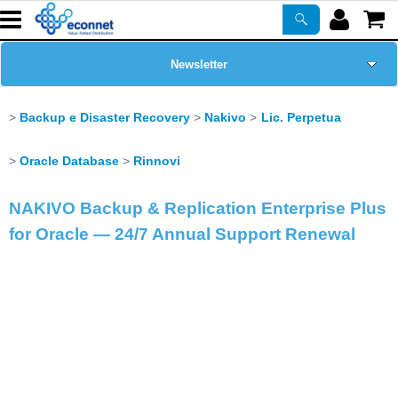
Newsletter
Home Page
Backup e Disaster Recovery
Nakivo
Lic. Perpetua
Chi siamo
Oracle Database
Rinnovi
Prodotti
NAKIVO Backup & Replication Enterprise Plus
for Oracle — 24/7 Annual Support Renewal
Corsi
ASSISTENZA
Certificazioni
PROMO ATTIVE