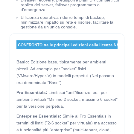
Disaster recovery: predisporre piani DR completi con
replica dei server, failover programmato o
d'emergenza.
Efficienza operativa: ridurre tempi di backup,
minimizzare impatto su rete e risorse, facilitare la
gestione da un'unica console.
CONFRONTO tra le principali edizioni della licenza NAKIVO:
Basic:
Edizione base, tipicamente per ambienti
piccoli. Ad esempio per "socket" fisici
(VMware/Hyper-V) in modelli perpetui. (Nel passato
era denominata "Base").
Pro Essentials:
Limiti sui "unit"/licenze: es., per
ambienti virtuali "Minimo 2 socket, massimo 6 socket"
per la versione perpetua.
Enterprise Essentials:
Simile al Pro Essentials in
termini di limiti ("2-6 socket" per virtuale) ma accesso
a funzionalità più "enterprise" (multi-tenant, cloud,