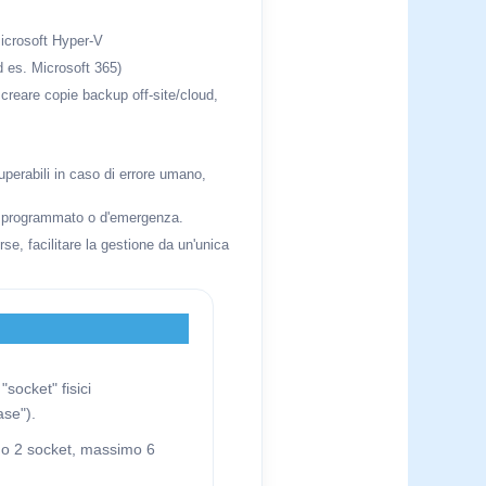
icrosoft Hyper-V
d es. Microsoft 365)
, creare copie backup off-site/cloud,
uperabili in caso di errore umano,
ver programmato o d'emergenza.
se, facilitare la gestione da un'unica
socket" fisici
ase").
nimo 2 socket, massimo 6