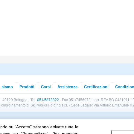
i siamo
Prodotti
Corsi
Assistenza
Certificazioni
Condizion
B · 40129 Bologna · Tel.
051/5873322
· Fax 051/7456973 · iscr. REA BO-0481011 · P
e e coordinamento di Skillworks Holding s.r.l. · Sede Legale: Via Vittorio Emanuele 
ando su "Accetta" saranno attivate tutte le
Cookie policy
Preferenze cookie
invece su "Personalizza". Per maggiori