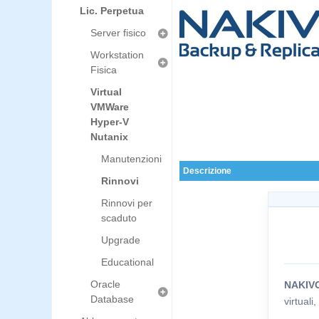
Lic. Perpetua
Server fisico
Workstation
Fisica
Virtual
VMWare
Hyper-V
Nutanix
Manutenzioni
Descrizione
Rinnovi
Rinnovi per
scaduto
Upgrade
Educational
Oracle
NAKIV
Database
virtuali