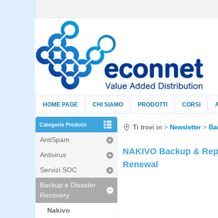
HOME PAGE
CHI SIAMO
PRODOTTI
CORSI
Categorie Prodotti
Ti trovi in
Newsletter
Ba
AntiSpam
NAKIVO Backup & Repli
Antivirus
Renewal
Servizi SOC
Backup e Disaster
Recovery
Nakivo