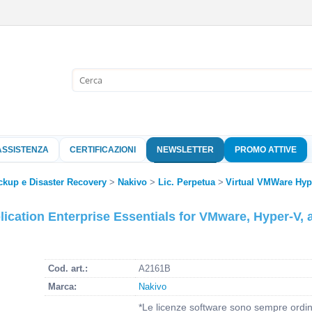
Sono già 
Per completare l'
nome utente e l
ASSISTENZA
CERTIFICAZIONI
NEWSLETTER
PROMO ATTIVE
clicca sul pu
ckup e Disaster Recovery
Nakivo
Lic. Perpetua
Virtual VMWare Hyp
Nome 
cation Enterprise Essentials for VMware, Hyper-V, 
Pass
Cod. art.:
A2161B
Marca:
Nakivo
Hai perso 
*Le licenze software sono sempre ordina