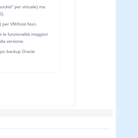
 socket" per virtuale) ma
S).
per VM/host fisici.
e le funzionalità maggiori
lla versione.
tipo backup Oracle