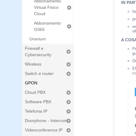
Abbonamento
IN PAR
Virtual Fisico
f
Cloud
pr
Abbonamento
es
O365
ol
Uranium
A COS
Firewall e
Pr
gu
Cybersecurity
Di
Wireless
Ef
c
Switch e router
GPON
Cloud PBX
Software PBX
Telefonia IP
Doorphone - Intercom
Videoconferenza IP