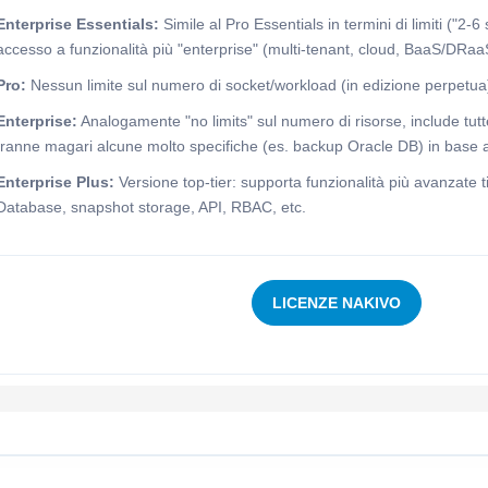
Enterprise Essentials:
Simile al Pro Essentials in termini di limiti ("2-6
accesso a funzionalità più "enterprise" (multi-tenant, cloud, BaaS/DRaa
Pro:
Nessun limite sul numero di socket/workload (in edizione perpetua) 
Enterprise:
Analogamente "no limits" sul numero di risorse, include tutt
tranne magari alcune molto specifiche (es. backup Oracle DB) in base a
Enterprise Plus:
Versione top-tier: supporta funzionalità più avanzate 
Database, snapshot storage, API, RBAC, etc.
LICENZE NAKIVO