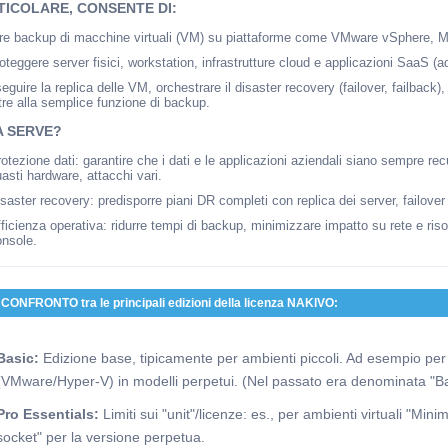
TICOLARE, CONSENTE DI:
are backup di macchine virtuali (VM) su piattaforme come VMware vSphere, M
oteggere server fisici, workstation, infrastrutture cloud e applicazioni SaaS (a
eguire la replica delle VM, orchestrare il disaster recovery (failover, failback)
tre alla semplice funzione di backup.
A SERVE?
otezione dati: garantire che i dati e le applicazioni aziendali siano sempre rec
asti hardware, attacchi vari.
saster recovery: predisporre piani DR completi con replica dei server, failo
ficienza operativa: ridurre tempi di backup, minimizzare impatto su rete e risor
onsole.
CONFRONTO tra le principali edizioni della licenza NAKIVO:
Basic:
Edizione base, tipicamente per ambienti piccoli. Ad esempio per "
(VMware/Hyper-V) in modelli perpetui. (Nel passato era denominata "B
Pro Essentials:
Limiti sui "unit"/licenze: es., per ambienti virtuali "Mi
socket" per la versione perpetua.