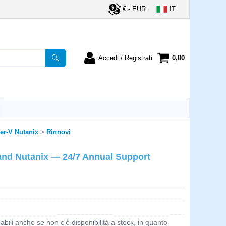
€ - EUR
IT
Accedi / Registrati
0,00
registrato
Sono un nuovo cliente
ordine inserisci il
Se non sei ancora registrato sul
a password e poi
nostro sito clicca sul pulsante
lsante "Accedi"
"Registrati"
er-V Nutanix
Rinnovi
utente:
and Nutanix — 24/7 Annual Support
word:
la password?
bili anche se non c'è disponibilità a stock, in quanto