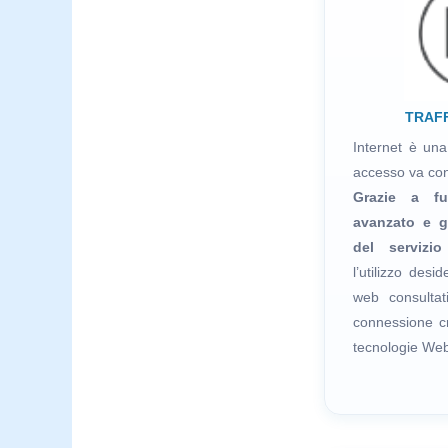
TRAFF
Internet è una
accesso va cont
Grazie a fun
avanzato e g
del servizio
l’utilizzo desid
web consultat
connessione cr
tecnologie Web