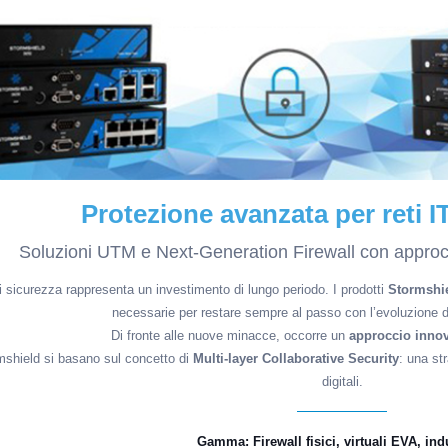
Protezione avanzata per reti IT
Soluzioni UTM e Next-Generation Firewall con approcci
 sicurezza rappresenta un investimento di lungo periodo. I prodotti
Stormshie
necessarie per restare sempre al passo con l’evoluzione de
Di fronte alle nuove minacce, occorre un
approccio innov
mshield si basano sul concetto di
Multi-layer Collaborative Security
: una st
digitali.
Gamma: Firewall fisici, virtuali EVA, indu