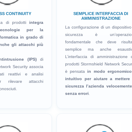
SS CONTINUITY
SEMPLICE INTERFACCIA DI
AMMINISTRAZIONE
ma di prodotti
integra
La configurazione di un dispositivo
ecnologie per la
sicurezza è un’operazio
formatica in grado di
fondamentale che deve risulta
nche gli attacchi più
semplice ma anche esaustiv
L’interfaccia di amministrazione 
ntintrusione (IPS)
di
prodotti Stormshield Network Secur
twork Security associa
è pensata
in modo ergonomico
ti reattivi e analisi
intuitivo per aiutare a mettere
r rilevare attacchi
sicurezza l’azienda velocement
onosciuti.
senza errori
.