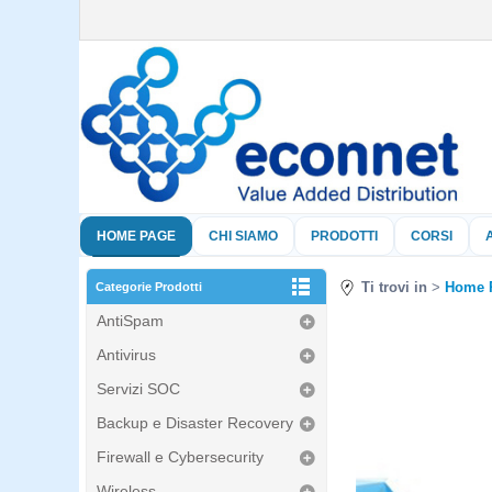
HOME PAGE
CHI SIAMO
PRODOTTI
CORSI
Ti trovi in
Home 
Categorie Prodotti
AntiSpam
Antivirus
Servizi SOC
Backup e Disaster Recovery
Firewall e Cybersecurity
Wireless