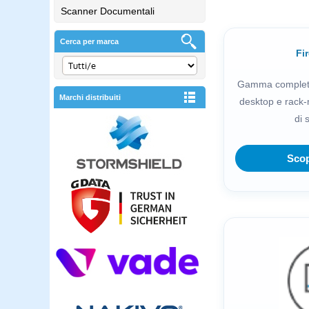
Scanner Documentali
Cerca per marca
Fir
Gamma completa 
Marchi distribuiti
desktop e rack-
di 
Scop