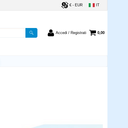
€ - EUR
IT
Accedi / Registrati
0,00
registrato
Sono un nuovo cliente
ordine inserisci il
Se non sei ancora registrato sul
a password e poi
nostro sito clicca sul pulsante
lsante "Accedi"
"Registrati"
utente:
word:
la password?