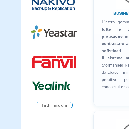
BUSINE
L’intera gam
tutte le t
protezione in
contrastare a
sofisticati
.
Il sistema a
Stormshield Ne
database mira
proattive pe
conosciuti e sc
Tutti i marchi