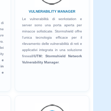
VULNERABILITY MANAGER
Le vulnerabilità di workstation e
 di
server sono una porta aperta per
ne
minacce sofisticate. Stormshield offre
re
l’unica tecnologia efficace per il
a.
rilevamento delle vulnerabilità di reti e
dei
applicativi integrata in una soluzione
ity
firewall/
UTM: Stormshield Network
 e
Vulnerability Manager
.
 in
e e