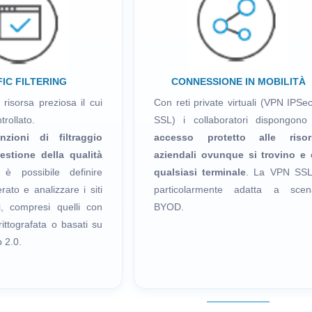
IC FILTERING
CONNESSIONE IN MOBILITÀ
 risorsa preziosa il cui
Con reti private virtuali (VPN IPSe
rollato.
SSL) i collaboratori dispongono
zioni di filtraggio
accesso protetto alle risor
estione della qualità
aziendali ovunque si trovino e
è possibile definire
qualsiasi terminale
. La VPN SSL
erato e analizzare i siti
particolarmente adatta a scena
i, compresi quelli con
BYOD.
ittografata o basati su
 2.0.