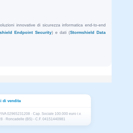
luzioni innovative di sicurezza informatica end-to-end
shield Endpoint Security
) e dati (
Stormshield Data
i di vendita
.IVA 02965231208 · Cap. Sociale 100.000 euro i.v.
II 28 · Roncadelle (BS) - C.F. 04151440981