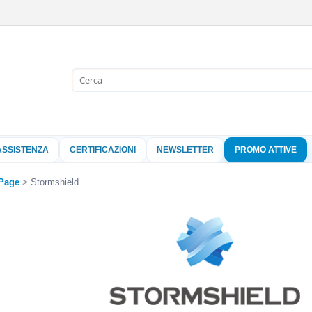
Sono già 
Per completare l'
nome utente e l
ASSISTENZA
CERTIFICAZIONI
NEWSLETTER
PROMO ATTIVE
clicca sul pu
Nome 
Page
Stormshield
Pass
Hai perso 