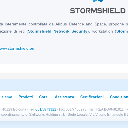
età interamente controllata da Airbus Defence and Space, propone so
ezione di reti (
Stormshield Network Security
), workstation (
Storm
www.stormshield.eu
i siamo
Prodotti
Corsi
Assistenza
Certificazioni
Condizion
B · 40129 Bologna · Tel.
051/5873322
· Fax 051/7456973 · iscr. REA BO-0481011 · P
e e coordinamento di Skillworks Holding s.r.l. · Sede Legale: Via Vittorio Emanuele 