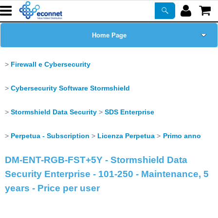
Home Page
Chi siamo
Firewall e Cybersecurity
Prodotti
Cybersecurity Software Stormshield
Corsi
Stormshield Data Security
SDS Enterprise
Perpetua - Subscription
Licenza Perpetua
Primo anno
ASSISTENZA
DM-ENT-RGB-FST+5Y - Stormshield Data
Certificazioni
Security Enterprise - 101-250 - Maintenance, 5
years - Price per user
Newsletter
PROMO ATTIVE