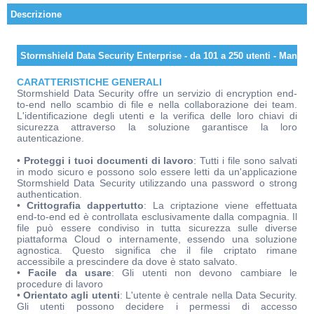
Descrizione
Stormshield Data Security Enterprise - da 101 a 250 utenti - Manute
CARATTERISTICHE GENERALI
Stormshield Data Security offre un servizio di encryption end-
to-end nello scambio di file e nella collaborazione dei team.
L'identificazione degli utenti e la verifica delle loro chiavi di
sicurezza attraverso la soluzione garantisce la loro
autenticazione.
•
Proteggi i tuoi documenti di lavoro
: Tutti i file sono salvati
in modo sicuro e possono solo essere letti da un'applicazione
Stormshield Data Security utilizzando una password o strong
authentication.
•
Crittografia dappertutto
: La criptazione viene effettuata
end-to-end ed è controllata esclusivamente dalla compagnia. Il
file può essere condiviso in tutta sicurezza sulle diverse
piattaforma Cloud o internamente, essendo una soluzione
agnostica. Questo significa che il file criptato rimane
accessibile a prescindere da dove è stato salvato.
•
Facile da usare
: Gli utenti non devono cambiare le
procedure di lavoro
•
Orientato agli utenti
: L'utente è centrale nella Data Security.
Gli utenti possono decidere i permessi di accesso