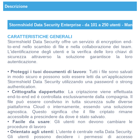
Descrizione
Stormshield Data Security Enterprise - da 101 a 250 utenti - Manute
CARATTERISTICHE GENERALI
Stormshield Data Security offre un servizio di encryption end-
to-end nello scambio di file e nella collaborazione dei team.
L'identificazione degli utenti e la verifica delle loro chiavi di
sicurezza attraverso la soluzione garantisce la loro
autenticazione.
•
Proteggi i tuoi documenti di lavoro
: Tutti i file sono salvati
in modo sicuro e possono solo essere letti da un'applicazione
Stormshield Data Security utilizzando una password o strong
authentication.
•
Crittografia dappertutto
: La criptazione viene effettuata
end-to-end ed è controllata esclusivamente dalla compagnia. Il
file può essere condiviso in tutta sicurezza sulle diverse
piattaforma Cloud o internamente, essendo una soluzione
agnostica. Questo significa che il file criptato rimane
accessibile a prescindere da dove è stato salvato.
•
Facile da usare
: Gli utenti non devono cambiare le
procedure di lavoro
•
Orientato agli utenti
: L'utente è centrale nella Data Security.
Gli utenti possono decidere i permessi di accesso