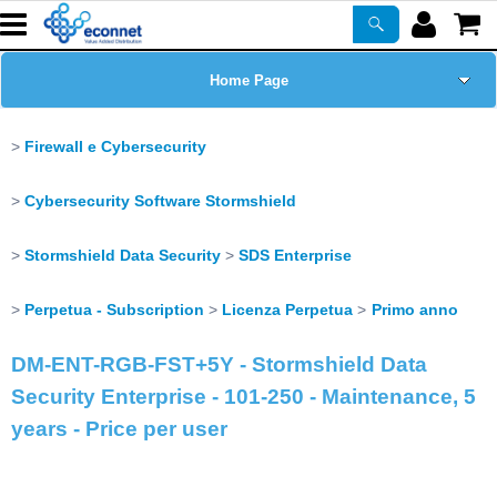
Home Page
Chi siamo
Firewall e Cybersecurity
Prodotti
Cybersecurity Software Stormshield
Corsi
Stormshield Data Security
SDS Enterprise
Perpetua - Subscription
Licenza Perpetua
Primo anno
ASSISTENZA
DM-ENT-RGB-FST+5Y - Stormshield Data
Certificazioni
Security Enterprise - 101-250 - Maintenance, 5
years - Price per user
Newsletter
PROMO ATTIVE