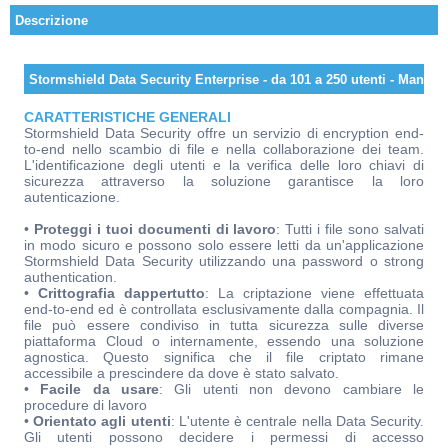
Descrizione
Stormshield Data Security Enterprise - da 101 a 250 utenti - Manute
CARATTERISTICHE GENERALI
Stormshield Data Security offre un servizio di encryption end-
to-end nello scambio di file e nella collaborazione dei team.
L'identificazione degli utenti e la verifica delle loro chiavi di
sicurezza attraverso la soluzione garantisce la loro
autenticazione.
•
Proteggi i tuoi documenti di lavoro
: Tutti i file sono salvati
in modo sicuro e possono solo essere letti da un'applicazione
Stormshield Data Security utilizzando una password o strong
authentication.
•
Crittografia dappertutto
: La criptazione viene effettuata
end-to-end ed è controllata esclusivamente dalla compagnia. Il
file può essere condiviso in tutta sicurezza sulle diverse
piattaforma Cloud o internamente, essendo una soluzione
agnostica. Questo significa che il file criptato rimane
accessibile a prescindere da dove è stato salvato.
•
Facile da usare
: Gli utenti non devono cambiare le
procedure di lavoro
•
Orientato agli utenti
: L'utente è centrale nella Data Security.
Gli utenti possono decidere i permessi di accesso