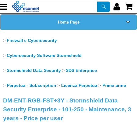
Home Page
Chi siamo
Firewall e Cybersecurity
Prodotti
Cybersecurity Software Stormshield
Corsi
Stormshield Data Security
SDS Enterprise
Perpetua - Subscription
Licenza Perpetua
Primo anno
ASSISTENZA
DM-ENT-RGB-FST+3Y - Stormshield Data
Certificazioni
Security Enterprise - 101-250 - Maintenance, 3
years - Price per user
Newsletter
PROMO ATTIVE