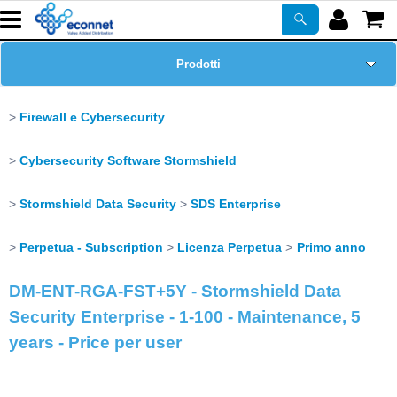
Prodotti
Home Page
Firewall e Cybersecurity
Chi siamo
Cybersecurity Software Stormshield
Corsi
Stormshield Data Security
SDS Enterprise
Perpetua - Subscription
Licenza Perpetua
Primo anno
ASSISTENZA
DM-ENT-RGA-FST+5Y - Stormshield Data
Certificazioni
Security Enterprise - 1-100 - Maintenance, 5
years - Price per user
Newsletter
PROMO ATTIVE