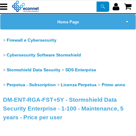
Home Page
Chi siamo
Firewall e Cybersecurity
Prodotti
Cybersecurity Software Stormshield
Corsi
Stormshield Data Security
SDS Enterprise
Perpetua - Subscription
Licenza Perpetua
Primo anno
ASSISTENZA
DM-ENT-RGA-FST+5Y - Stormshield Data
Certificazioni
Security Enterprise - 1-100 - Maintenance, 5
years - Price per user
Newsletter
PROMO ATTIVE