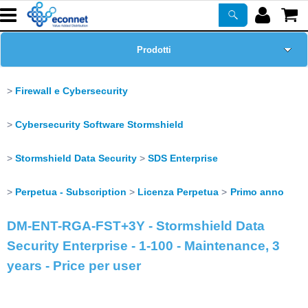
Prodotti
Home Page
Firewall e Cybersecurity
Chi siamo
Cybersecurity Software Stormshield
Corsi
Stormshield Data Security
SDS Enterprise
Perpetua - Subscription
Licenza Perpetua
Primo anno
ASSISTENZA
DM-ENT-RGA-FST+3Y - Stormshield Data
Certificazioni
Security Enterprise - 1-100 - Maintenance, 3
years - Price per user
Newsletter
PROMO ATTIVE