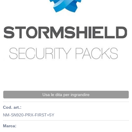
Usa le dita per ingrandire
Cod. art.:
NM-SN920-PRX-FIRST+5Y
Marca: