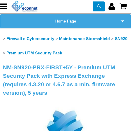
Home Page
Chi siamo
Firewall e Cybersecurity
Maintenance Stormshield
SN920
Prodotti
Premium UTM Security Pack
NM-SN920-PRX-FIRST+5Y - Premium UTM
Corsi
Security Pack with Express Exchange
ASSISTENZA
(requires 4.3.20 or 4.6.7 as a min. firmware
version), 5 years
Certificazioni
Newsletter
PROMO ATTIVE