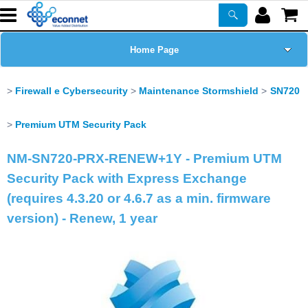
Home Page
Chi siamo
Firewall e Cybersecurity
Maintenance Stormshield
SN720
Prodotti
Premium UTM Security Pack
NM-SN720-PRX-RENEW+1Y - Premium UTM
Corsi
Security Pack with Express Exchange
ASSISTENZA
(requires 4.3.20 or 4.6.7 as a min. firmware
version) - Renew, 1 year
Certificazioni
Newsletter
PROMO ATTIVE