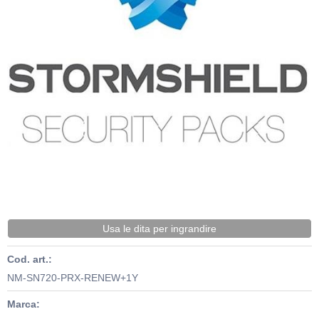
Usa le dita per ingrandire
Cod. art.:
NM-SN720-PRX-RENEW+1Y
Marca: