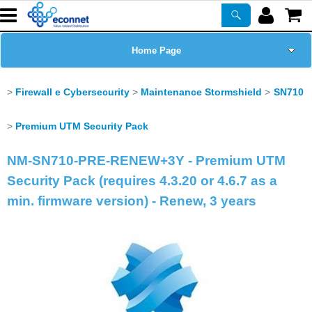
Home Page
Chi siamo
Firewall e Cybersecurity
Maintenance Stormshield
SN710
Prodotti
Premium UTM Security Pack
NM-SN710-PRE-RENEW+3Y - Premium UTM
Corsi
Security Pack (requires 4.3.20 or 4.6.7 as a
ASSISTENZA
min. firmware version) - Renew, 3 years
Certificazioni
Newsletter
PROMO ATTIVE