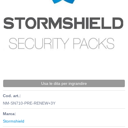
Usa le dita per ingrandire
Cod. art.:
NM-SN710-PRE-RENEW+3Y
Marca:
Stormshield