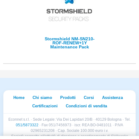
Stormshield NM-SN210-
ROF-RENEW+1Y
Maintenance Pack
Home
Chi siamo
Prodotti
Corsi
Assistenza
Certificazioni
Condizioni di vendita
Econnet s.r.l. · Sede Legale: Via Dei Lapidari 20/B · 40129 Bologna · Tel.
051/5873322
· Fax 051/7456973 · iscr. REA BO-0481011 · P.IVA
02965231208 · Cap. Sociale 100.000 euro i.v.
Società soggetta all'attività di direzione e coordinamento di Skillworks