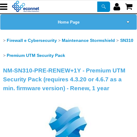
Home Page
Chi siamo
Firewall e Cybersecurity
Maintenance Stormshield
SN310
Prodotti
Premium UTM Security Pack
NM-SN310-PRE-RENEW+1Y - Premium UTM
Corsi
Security Pack (requires 4.3.20 or 4.6.7 as a
ASSISTENZA
min. firmware version) - Renew, 1 year
Certificazioni
Newsletter
PROMO ATTIVE