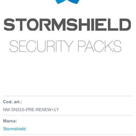
Cod. art.:
NM-SN310-PRE-RENEW+1Y
Marca:
Stormshield