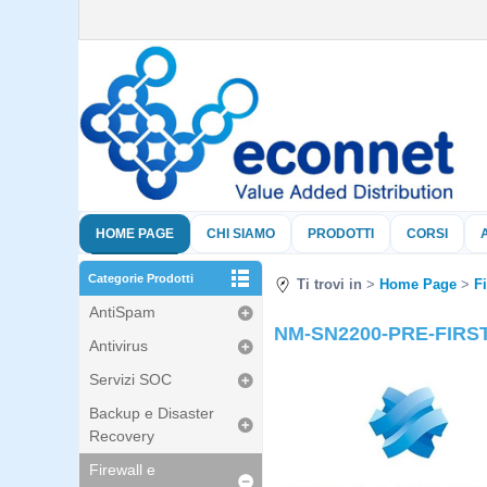
HOME PAGE
CHI SIAMO
PRODOTTI
CORSI
Categorie Prodotti
Ti trovi in
Home Page
F
AntiSpam
NM-SN2200-PRE-FIRST+
Antivirus
Servizi SOC
Backup e Disaster
Recovery
Firewall e