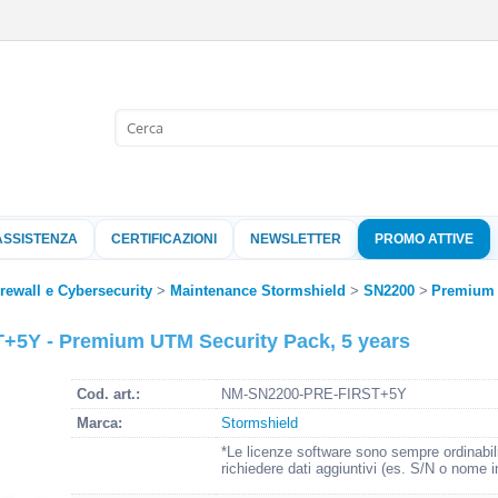
Sono già 
Per completare l'
nome utente e l
ASSISTENZA
CERTIFICAZIONI
NEWSLETTER
PROMO ATTIVE
clicca sul pu
Nome 
irewall e Cybersecurity
Maintenance Stormshield
SN2200
Premium 
5Y - Premium UTM Security Pack, 5 years
Pass
Cod. art.:
NM-SN2200-PRE-FIRST+5Y
Marca:
Stormshield
Hai perso 
*Le licenze software sono sempre ordinabil
richiedere dati aggiuntivi (es. S/N o nome i