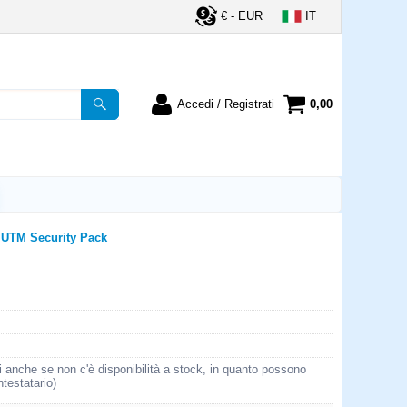
€ - EUR
IT
Accedi / Registrati
0,00
registrato
Sono un nuovo cliente
ordine inserisci il
Se non sei ancora registrato sul
a password e poi
nostro sito clicca sul pulsante
lsante "Accedi"
"Registrati"
utente:
UTM Security Pack
word:
la password?
i anche se non c'è disponibilità a stock, in quanto possono
ntestatario)