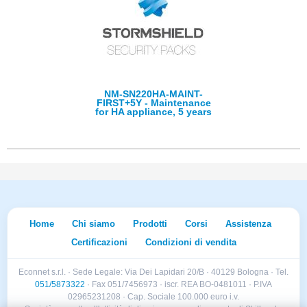
NM-SN220HA-MAINT-
FIRST+5Y - Maintenance
for HA appliance, 5 years
Home
Chi siamo
Prodotti
Corsi
Assistenza
Certificazioni
Condizioni di vendita
Econnet s.r.l. · Sede Legale: Via Dei Lapidari 20/B · 40129 Bologna · Tel.
051/5873322
· Fax 051/7456973 · iscr. REA BO-0481011 · P.IVA
02965231208 · Cap. Sociale 100.000 euro i.v.