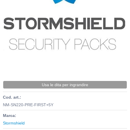
Usa le dita per ingrandire
Cod. art.:
NM-SN220-PRE-FIRST+5Y
Marca:
Stormshield