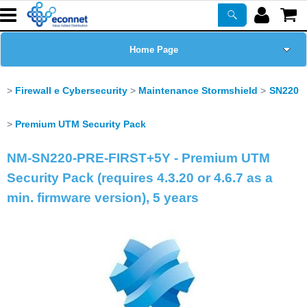
Home Page
Chi siamo
Firewall e Cybersecurity
Maintenance Stormshield
SN220
Prodotti
Premium UTM Security Pack
NM-SN220-PRE-FIRST+5Y - Premium UTM
Corsi
Security Pack (requires 4.3.20 or 4.6.7 as a
ASSISTENZA
min. firmware version), 5 years
Certificazioni
Newsletter
PROMO ATTIVE