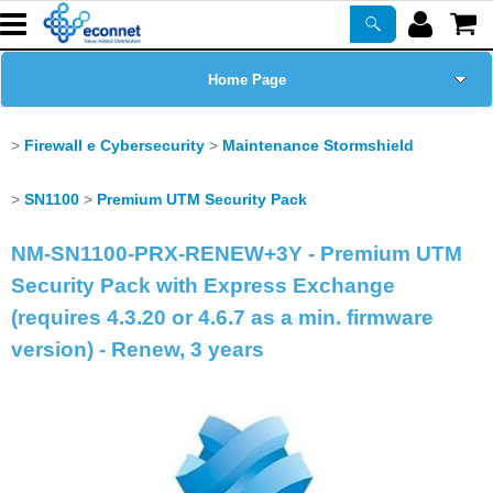
Home Page
Chi siamo
Firewall e Cybersecurity
Maintenance Stormshield
Prodotti
SN1100
Premium UTM Security Pack
NM-SN1100-PRX-RENEW+3Y - Premium UTM
Corsi
Security Pack with Express Exchange
ASSISTENZA
(requires 4.3.20 or 4.6.7 as a min. firmware
version) - Renew, 3 years
Certificazioni
Newsletter
PROMO ATTIVE