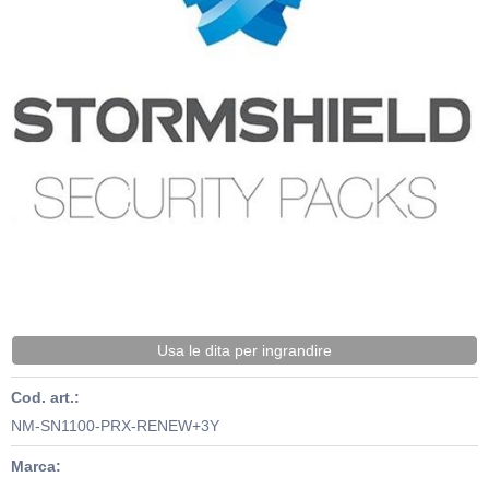
Usa le dita per ingrandire
Cod. art.:
NM-SN1100-PRX-RENEW+3Y
Marca: