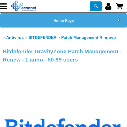
Home Page
Chi siamo
Antivirus
BITDEFENDER
Patch Management Rinnovo
Prodotti
Bitdefender GravityZone Patch Management -
Renew - 1 anno - 50-99 users
Corsi
ASSISTENZA
Certificazioni
Newsletter
PROMO ATTIVE