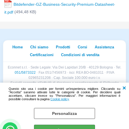
Bitdefender-GZ-Business-Security-Premium-Datasheet-
(494,48 KB)
it.pdf
Home
Chi siamo
Prodotti
Corsi
Assistenza
Certificazioni
Condizioni di vendita
Econnet s.r.l. · Sede Legale: Via Dei Lapidari 20/B · 40129 Bologna · Tel.
051/5873322
· Fax 051/7456973 · iscr. REA BO-0481011 · P.IVA
02965231208 · Cap. Sociale 100.000 euro i.v.
Società soggetta all'attività di direzione e coordinamento di Skillworks
Holding s.r.l. · Sede Legale: Via Vittorio Emanuele II 28 · Roncadelle (BS)
Questo sito usa i cookie per fornirti un'esperienza migliore. Cliccando su
"Accetta" saranno attivate tutte le categorie di cookie. Per decidere quali
- C.F. 04151440981
accettare, cliccare invece su "Personalizza". Per maggiori informazioni è
possibile consultare la pagina
Cookie policy
.
Personalizza
Cookie policy
Preferenze cookie