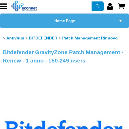
Home Page
Chi siamo
Antivirus
BITDEFENDER
Patch Management Rinnovo
Prodotti
Bitdefender GravityZone Patch Management -
Renew - 1 anno - 150-249 users
Corsi
ASSISTENZA
Certificazioni
Newsletter
PROMO ATTIVE