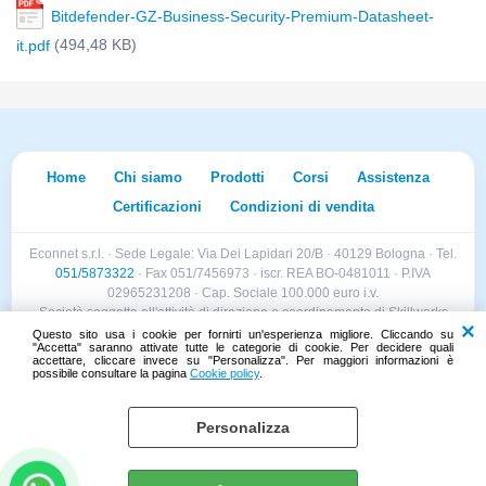
Bitdefender-GZ-Business-Security-Premium-Datasheet-
(494,48 KB)
it.pdf
Home
Chi siamo
Prodotti
Corsi
Assistenza
Certificazioni
Condizioni di vendita
Econnet s.r.l. · Sede Legale: Via Dei Lapidari 20/B · 40129 Bologna · Tel.
051/5873322
· Fax 051/7456973 · iscr. REA BO-0481011 · P.IVA
02965231208 · Cap. Sociale 100.000 euro i.v.
Società soggetta all'attività di direzione e coordinamento di Skillworks
Holding s.r.l. · Sede Legale: Via Vittorio Emanuele II 28 · Roncadelle (BS)
Questo sito usa i cookie per fornirti un'esperienza migliore. Cliccando su
"Accetta" saranno attivate tutte le categorie di cookie. Per decidere quali
- C.F. 04151440981
accettare, cliccare invece su "Personalizza". Per maggiori informazioni è
possibile consultare la pagina
Cookie policy
.
Personalizza
Cookie policy
Preferenze cookie