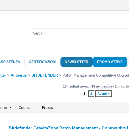
Sono già 
Per completare l'
nome utente e l
ASSISTENZA
CERTIFICAZIONI
NEWSLETTER
PROMO ATTIVE
clicca sul pu
Nome 
tter
Antivirus
BITDEFENDER
Patch Management Competitive Upgrad
16 risultati trovati (15 per pagina - 2 in total
Pass
1
2
Avanti »
Hai perso 
Bitdefender GravityZone Patch Management - Competitive U