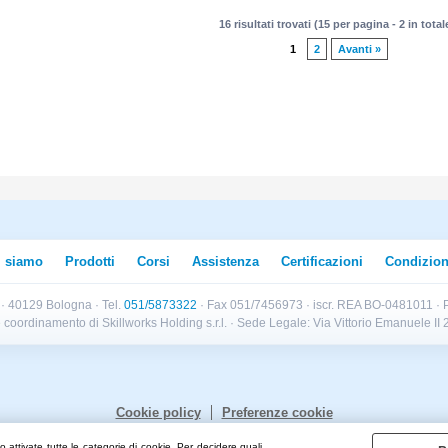
16 risultati trovati (15 per pagina - 2 in total
1
2
Avanti »
i siamo
Prodotti
Corsi
Assistenza
Certificazioni
Condizion
B · 40129 Bologna · Tel.
051/5873322
· Fax 051/7456973 · iscr. REA BO-0481011 · P
e e coordinamento di Skillworks Holding s.r.l. · Sede Legale: Via Vittorio Emanuele 
Cookie policy
Preferenze cookie
 attivate tutte le categorie di cookie. Per decidere quali