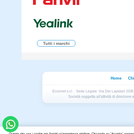
Tutti i marchi
Home
Ch
Econnet s.r.l. · Sede Legale: Via Dei Lapidari 20/
Società soggetta all'attività di direzion
Questo sito usa i cookie per fornirti un'esperienza migliore. Cliccando su "Accetta" saranno