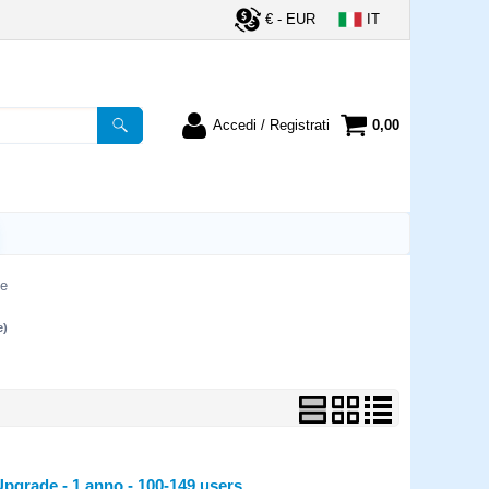
€ - EUR
IT
Accedi / Registrati
0,00
registrato
Sono un nuovo cliente
ordine inserisci il
Se non sei ancora registrato sul
a password e poi
nostro sito clicca sul pulsante
lsante "Accedi"
"Registrati"
utente:
e
e)
word:
la password?
pgrade - 1 anno - 100-149 users