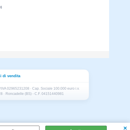
e)
i di vendita
.IVA 02965231208 · Cap. Sociale 100.000 euro i.v.
II 28 · Roncadelle (BS) - C.F. 04151440981