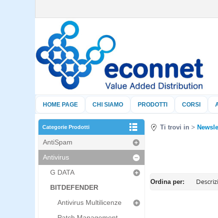
HOME PAGE
CHI SIAMO
PRODOTTI
CORSI
Ti trovi in
Newsle
Categorie Prodotti
AntiSpam
Antivirus
G DATA
Ordina per:
BITDEFENDER
Antivirus Multilicenze
Patch Management