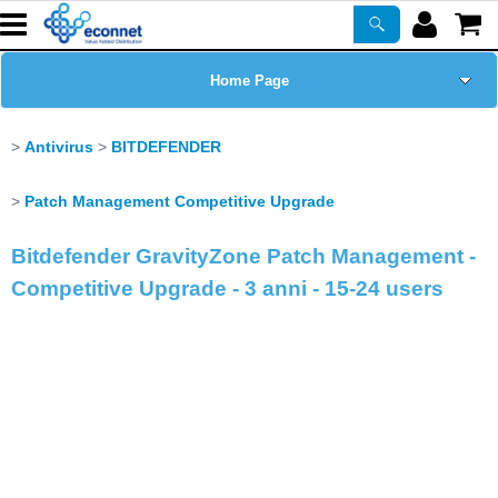
Home Page
Chi siamo
Antivirus
BITDEFENDER
Prodotti
Patch Management Competitive Upgrade
Bitdefender GravityZone Patch Management -
Corsi
Competitive Upgrade - 3 anni - 15-24 users
ASSISTENZA
Certificazioni
Newsletter
PROMO ATTIVE