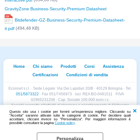
interactive.pdf
GravityZone Business-Security-Premium Datasheet
Bitdefender-GZ-Business-Security-Premium-Datasheet-
(494,48 KB)
it.pdf
Home
Chi siamo
Prodotti
Corsi
Assistenza
Certificazioni
Condizioni di vendita
Econnet s.r.l. · Sede Legale: Via Dei Lapidari 20/B · 40129 Bologna · Tel.
051/5873322
· Fax 051/7456973 · iscr. REA BO-0481011 · P.IVA
02965231208 · Cap. Sociale 100.000 euro i.v.
Società soggetta all'attività di direzione e coordinamento di Skillworks
Holding s.r.l. · Sede Legale: Via Vittorio Emanuele II 28 · Roncadelle (BS)
Questo sito usa i cookie per fornirti un'esperienza migliore. Cliccando su
"Accetta" saranno attivate tutte le categorie di cookie. Per decidere quali
- C.F. 04151440981
accettare, cliccare invece su "Personalizza". Per maggiori informazioni è
possibile consultare la pagina
Cookie policy
.
Personalizza