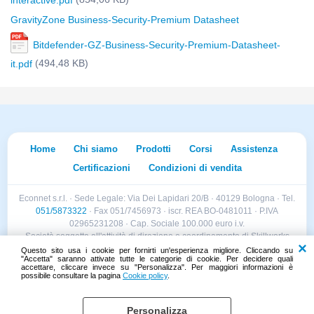
interactive.pdf
GravityZone Business-Security-Premium Datasheet
Bitdefender-GZ-Business-Security-Premium-Datasheet-
(494,48 KB)
it.pdf
Home
Chi siamo
Prodotti
Corsi
Assistenza
Certificazioni
Condizioni di vendita
Econnet s.r.l. · Sede Legale: Via Dei Lapidari 20/B · 40129 Bologna · Tel.
051/5873322
· Fax 051/7456973 · iscr. REA BO-0481011 · P.IVA
02965231208 · Cap. Sociale 100.000 euro i.v.
Società soggetta all'attività di direzione e coordinamento di Skillworks
Holding s.r.l. · Sede Legale: Via Vittorio Emanuele II 28 · Roncadelle (BS)
Questo sito usa i cookie per fornirti un'esperienza migliore. Cliccando su
"Accetta" saranno attivate tutte le categorie di cookie. Per decidere quali
- C.F. 04151440981
accettare, cliccare invece su "Personalizza". Per maggiori informazioni è
possibile consultare la pagina
Cookie policy
.
Personalizza