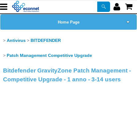
Home Page
Chi siamo
Antivirus
BITDEFENDER
Prodotti
Patch Management Competitive Upgrade
Bitdefender GravityZone Patch Management -
Corsi
Competitive Upgrade - 1 anno - 3-14 users
ASSISTENZA
Certificazioni
Newsletter
PROMO ATTIVE