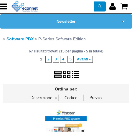
Newsletter
Home Page
Software PBX
P-Series Software Edition
67 risultati trovati (15 per pagina - 5 in totale)
Chi siamo
1
2
3
4
5
Avanti »
Prodotti
Corsi
Ordina per:
ASSISTENZA
Certificazioni
PROMO ATTIVE