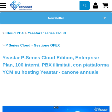
Newsletter
Home Page
Cloud PBX
Yeastar P series Cloud
Chi siamo
P Series Cloud - Gestione OPEX
Yeastar P-Series Cloud Edition, Enterprise
Prodotti
Plan, 100 interni, PBX illimitati, con piattaforma
Corsi
YCM su hosting Yeastar - canone annuale
ASSISTENZA
Certificazioni
PROMO ATTIVE