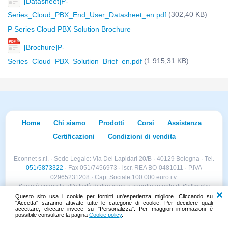
[Datasheet]P-
(302,40 KB)
Series_Cloud_PBX_End_User_Datasheet_en.pdf
P Series Cloud PBX Solution Brochure
[Brochure]P-
(1.915,31 KB)
Series_Cloud_PBX_Solution_Brief_en.pdf
Home
Chi siamo
Prodotti
Corsi
Assistenza
Certificazioni
Condizioni di vendita
Econnet s.r.l. · Sede Legale: Via Dei Lapidari 20/B · 40129 Bologna · Tel.
051/5873322
· Fax 051/7456973 · iscr. REA BO-0481011 · P.IVA
02965231208 · Cap. Sociale 100.000 euro i.v.
Società soggetta all'attività di direzione e coordinamento di Skillworks
Holding s.r.l. · Sede Legale: Via Vittorio Emanuele II 28 · Roncadelle (BS)
Questo sito usa i cookie per fornirti un'esperienza migliore. Cliccando su
"Accetta" saranno attivate tutte le categorie di cookie. Per decidere quali
- C.F. 04151440981
accettare, cliccare invece su "Personalizza". Per maggiori informazioni è
possibile consultare la pagina
Cookie policy
.