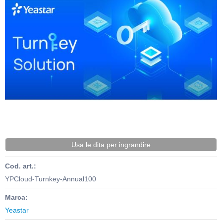
Usa le dita per ingrandire
Cod. art.:
YPCloud-Turnkey-Annual100
Marca:
Yeastar