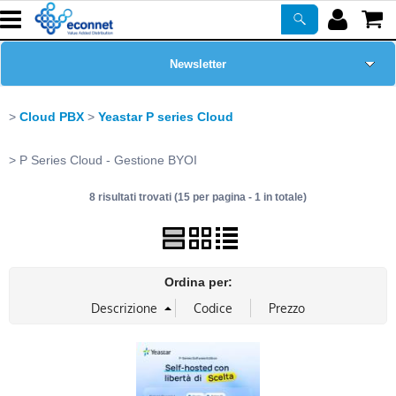
Newsletter
Home Page
Cloud PBX
Yeastar P series Cloud
Chi siamo
P Series Cloud - Gestione BYOI
8 risultati trovati (15 per pagina - 1 in totale)
Prodotti
Corsi
Ordina per:
ASSISTENZA
Certificazioni
PROMO ATTIVE