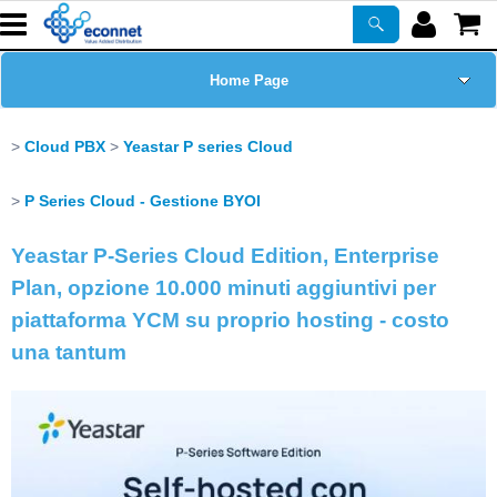
Home Page
Chi siamo
Cloud PBX
Yeastar P series Cloud
Prodotti
P Series Cloud - Gestione BYOI
Yeastar P-Series Cloud Edition, Enterprise
Corsi
Plan, opzione 10.000 minuti aggiuntivi per
ASSISTENZA
piattaforma YCM su proprio hosting - costo
una tantum
Certificazioni
Newsletter
PROMO ATTIVE