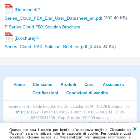
[Datasheet]P-
(302,40 KB)
Series_Cloud_PBX_End_User_Datasheet_en.pdf
P Series Cloud PBX Solution Brochure
[Brochure]P-
(1.915,31 KB)
Series_Cloud_PBX_Solution_Brief_en.pdf
Home
Chi siamo
Prodotti
Corsi
Assistenza
Certificazioni
Condizioni di vendita
Econnet s.r.l. · Sede Legale: Via Dei Lapidari 20/B · 40129 Bologna · Tel.
051/5873322
· Fax 051/7456973 · iscr. REA BO-0481011 · P.IVA
02965231208 · Cap. Sociale 100.000 euro i.v.
Società soggetta all'attività di direzione e coordinamento di Skillworks
Holding s.r.l. · Sede Legale: Via Vittorio Emanuele II 28 · Roncadelle (BS)
Questo sito usa i cookie per fornirti un'esperienza migliore. Cliccando su
"Accetta" saranno attivate tutte le categorie di cookie. Per decidere quali
- C.F. 04151440981
accettare, cliccare invece su "Personalizza". Per maggiori informazioni è