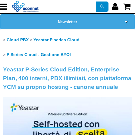
Newsletter
Home Page
Cloud PBX
Yeastar P series Cloud
Chi siamo
P Series Cloud - Gestione BYOI
Yeastar P-Series Cloud Edition, Enterprise
Prodotti
Plan, 400 interni, PBX illimitati, con piattaforma
Corsi
YCM su proprio hosting - canone annuale
ASSISTENZA
Certificazioni
PROMO ATTIVE