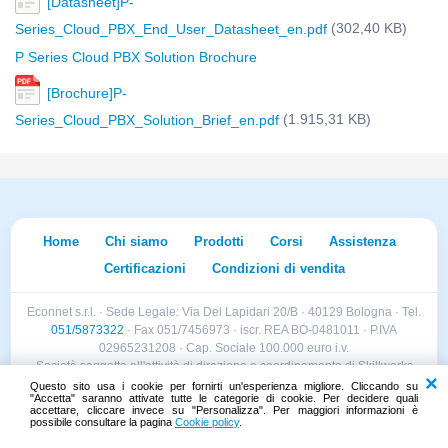
[Datasheet]P-
(302,40 KB)
Series_Cloud_PBX_End_User_Datasheet_en.pdf
P Series Cloud PBX Solution Brochure
[Brochure]P-
(1.915,31 KB)
Series_Cloud_PBX_Solution_Brief_en.pdf
Home
Chi siamo
Prodotti
Corsi
Assistenza
Certificazioni
Condizioni di vendita
Econnet s.r.l. · Sede Legale: Via Dei Lapidari 20/B · 40129 Bologna · Tel.
051/5873322
· Fax 051/7456973 · iscr. REA BO-0481011 · P.IVA
02965231208 · Cap. Sociale 100.000 euro i.v.
Società soggetta all'attività di direzione e coordinamento di Skillworks
Holding s.r.l. · Sede Legale: Via Vittorio Emanuele II 28 · Roncadelle (BS)
Questo sito usa i cookie per fornirti un'esperienza migliore. Cliccando su
"Accetta" saranno attivate tutte le categorie di cookie. Per decidere quali
- C.F. 04151440981
accettare, cliccare invece su "Personalizza". Per maggiori informazioni è
possibile consultare la pagina
Cookie policy
.