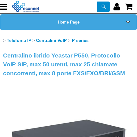
Home Page
Chi siamo
Telefonia IP
Centralini VoIP
P-series
Prodotti
Centralino ibrido Yeastar P550, Protocollo
VoIP SIP, max 50 utenti, max 25 chiamate
Corsi
concorrenti, max 8 porte FXS/FXO/BRI/GSM
ASSISTENZA
Certificazioni
Newsletter
PROMO ATTIVE