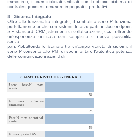
immediato, i team dislocati unificati con lo stesso sistema di
centralino possono rimanere impegnati e produttivi.
8 - Sistema Integrato
Oltre alle funzionalità integrate, il centralino serie P funziona
perfettamente anche con sistemi di terze parti, inclusi endpoint
SIP standard, CRM, strumenti di collaborazione, ecc., offrendo
un'esperienza unificata con semplicità e nuove possibilità
senza
pari. Abbattendo le barriere tra un'ampia varietà di sistemi, il
serie P consente alle PMI di sperimentare l'autentica potenza
delle comunicazioni aziendali.
CARATTERISTICHE GENERALI
Utenti base/N. max.
utenti
50
N. max. chiamate
simultanee
25
Base/N. max. agenti call
center
50
N. max. porte FXS