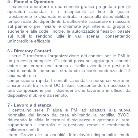
5 - Pannello Operatore
Il pannello operatore è una console grafica progettata per gli
operatori aziendali e i receptionist al fine di gestire
rapidamente le chiamate in entrata in base alla disponibilità in
tempo reale dei dipendenti. È sufficiente trascinare e rilasciare
sul pannello per inviare le chiamate agli interni, ai gruppi di
suoneria e alle code. Inoltre, le autorizzazioni flessibili basate
sui ruoli lo rendono utile in vari scenari, consentendo
un'incredibile efficacia.
6 - Directory Contatti
Il serie P trasforma l'organizzazione dei contatti per le PMI in
un processo semplice. Gli utenti possono aggiungere contatti
esterni per creare una rubrica a livello aziendale e gestire le
voci di contatto personali, sfruttando la corrispondenza dell'ID
chiamante e la
composizione rapida. I contatti aziendali o personali verranno
sincronizzati tra i client UC Linkus, consentendo un accesso e
una composizione per i dipendenti che lavorano in ufficio, da
dispositivo mobile e da remoto.
7 - Lavoro a distanza
Il centralino serie P aiuta le PMI ad adattarsi alla nuova
normalità del lavoro da casa abilitando la mobilità BYOD,
riducendo le sfide in termini di sicurezza e gestione di rete,
supportando il controllo e la gestione remoti e combinando
collaborazioni di
team. Grazie alle funzionalità di telelavoro disponibili in modo