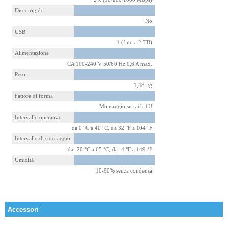
Disco rigido
No
USB
1 (fino a 2 TB)
Alimentazione
CA 100-240 V 50/60 Hz 0,6 A max.
Peso
1,48 kg
Fattore di forma
Montaggio su rack 1U
Intervallo operativo
da 0 °C a 40 °C, da 32 °F a 104 °F
Intervallo di stoccaggio
da -20 °C a 65 °C, da -4 °F a 149 °F
Umidità
10-90% senza condensa
Accessori