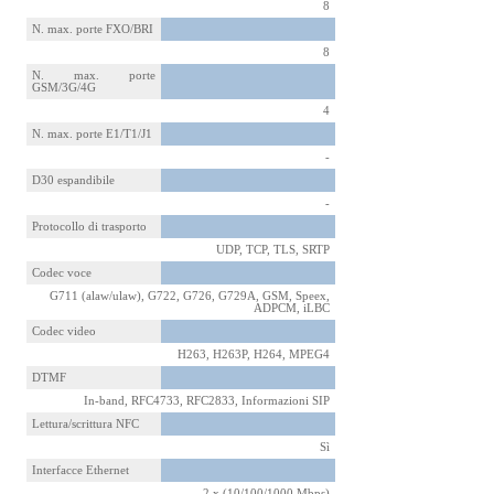
8
N. max. porte FXO/BRI
8
N. max. porte
GSM/3G/4G
4
N. max. porte E1/T1/J1
-
D30 espandibile
-
Protocollo di trasporto
UDP, TCP, TLS, SRTP
Codec voce
G711 (alaw/ulaw), G722, G726, G729A, GSM, Speex,
ADPCM, iLBC
Codec video
H263, H263P, H264, MPEG4
DTMF
In-band, RFC4733, RFC2833, Informazioni SIP
Lettura/scrittura NFC
Sì
Interfacce Ethernet
2 x (10/100/1000 Mbps)