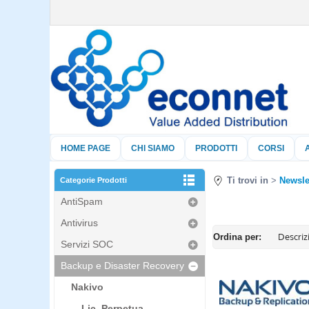
HOME PAGE
CHI SIAMO
PRODOTTI
CORSI
Ti trovi in
Newsle
Categorie Prodotti
AntiSpam
Antivirus
Ordina per:
Servizi SOC
Backup e Disaster Recovery
Nakivo
Lic. Perpetua