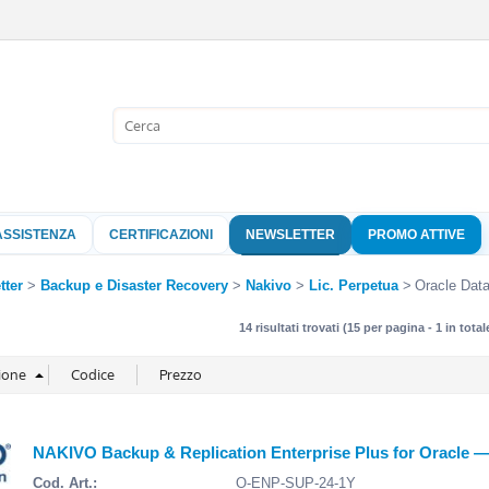
Sono già 
Per completare l'
nome utente e l
ASSISTENZA
CERTIFICAZIONI
NEWSLETTER
PROMO ATTIVE
clicca sul pu
Nome 
tter
Backup e Disaster Recovery
Nakivo
Lic. Perpetua
Oracle Dat
14 risultati trovati (15 per pagina - 1 in total
Pass
Hai perso 
NAKIVO Backup & Replication Enterprise Plus for Oracle — 
Cod. Art.:
O-ENP-SUP-24-1Y