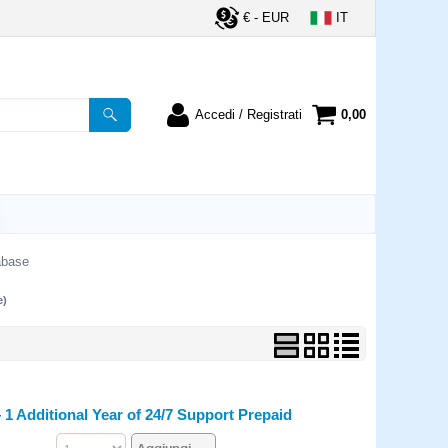
€ - EUR
IT
Accedi / Registrati
0,00
registrato
Sono un nuovo cliente
ordine inserisci il
Se non sei ancora registrato sul
a password e poi
nostro sito clicca sul pulsante
lsante "Accedi"
"Registrati"
utente:
abase
e)
word:
la password?
1 Additional Year of 24/7 Support Prepaid