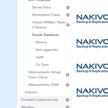
Server fisico
Workstation Fisica
Virtual VMWare Hyper-
V Nutanix
Oracle Database
Rinnovi
Anni aggiuntivi
Uplift
Co-Term
Abbonamento Virtual
Fisico Cloud
Abbonamento O365
Uranium
Firewall e Cybersecurity
Wireless