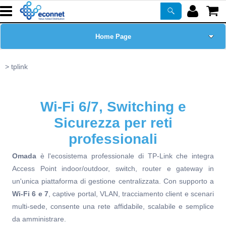
Home Page
Chi siamo
tplink
Prodotti
Wi-Fi 6/7, Switching e
Corsi
Sicurezza per reti
professionali
ASSISTENZA
Omada
è l'ecosistema professionale di TP-Link che integra
Access Point indoor/outdoor, switch, router e gateway in
Certificazioni
un'unica piattaforma di gestione centralizzata. Con supporto a
Wi-Fi 6 e 7
, captive portal, VLAN, tracciamento client e scenari
Newsletter
multi-sede, consente una rete affidabile, scalabile e semplice
da amministrare.
PROMO ATTIVE