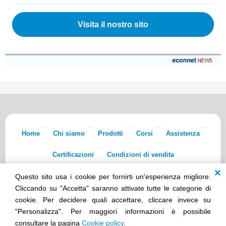
Visita il nostro sito
Home
Chi siamo
Prodotti
Corsi
Assistenza
Certificazioni
Condizioni di vendita
Questo sito usa i cookie per fornirti un'esperienza migliore.
Econnet s.r.l. · Sede Legale: Via Dei Lapidari 20/B · 40129 Bologna · Tel.
051/5873322
· Fax 051/7456973 · iscr. REA BO-0481011 · P.IVA
Cliccando su "Accetta" saranno attivate tutte le categorie di
02965231208 · Cap. Sociale 100.000 euro i.v.
cookie. Per decidere quali accettare, cliccare invece su
Società soggetta all'attività di direzione e coordinamento di Skillworks
"Personalizza". Per maggiori informazioni è possibile
Holding s.r.l. · Sede Legale: Via Vittorio Emanuele II 28 · Roncadelle (BS)
- C.F. 04151440981
consultare la pagina
Cookie policy
.