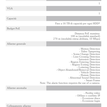
1
VGA
1
Capacità
Fino a 16 TB di capacità per ogni HDD*
Budget PoE
Distanza PoE massima:
100 m (modalità standard)
270 m (modalità estesa abilitata, 10 Mbps)
Allarme generale
- Motion Detection
- Video Tampering
- Scene Change Detection
- Line-Crossing Detection
- Intrusion Detection
- Region Entering Detection
- Region Exiting Detection
- Loitering Detection
- Object Abandoned/Removal Detection
- Vehicle Detection
- Human Detection
- Abnormal Sound Detection
- Smart Frame
Note: The alarm function requires the use of a camera.
Allarme anomalia
- Perdita video
- Offline e conflitto IP
- Eccezione disco
- Eccezione login
Collegamento allarme