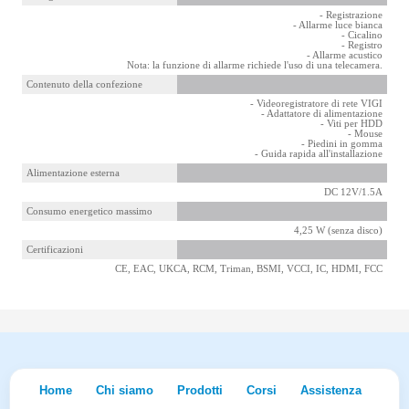
- Registrazione
- Allarme luce bianca
- Cicalino
- Registro
- Allarme acustico
Nota: la funzione di allarme richiede l'uso di una telecamera.
Contenuto della confezione
- Videoregistratore di rete VIGI
- Adattatore di alimentazione
- Viti per HDD
- Mouse
- Piedini in gomma
- Guida rapida all'installazione
Alimentazione esterna
DC 12V/1.5A
Consumo energetico massimo
4,25 W (senza disco)
Certificazioni
CE, EAC, UKCA, RCM, Triman, BSMI, VCCI, IC, HDMI, FCC
Home
Chi siamo
Prodotti
Corsi
Assistenza