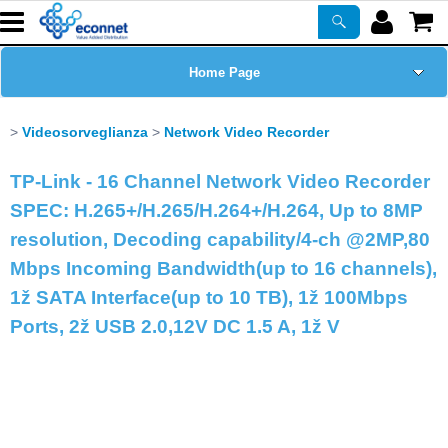
Home Page
Chi siamo
Videosorveglianza
Network Video Recorder
Prodotti
TP-Link - 16 Channel Network Video Recorder
SPEC: H.265+/H.265/H.264+/H.264, Up to 8MP
Corsi
resolution, Decoding capability/4-ch @2MP,80
Mbps Incoming Bandwidth(up to 16 channels),
ASSISTENZA
1ž SATA Interface(up to 10 TB), 1ž 100Mbps
Ports, 2ž USB 2.0,12V DC 1.5 A, 1ž V
Certificazioni
Newsletter
PROMO ATTIVE