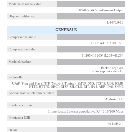
Modalità di uscita video
HDMI/VGA Simultaneous Output
Display multi-vista
1/4/6/8/9/16
GENERALE
Compressione audio
G.711A/G.711U/G.726
Compressione video
H.265+/H.265/ H.264+/H.264
Modalità backup
- Backup regolare
- Backup dei videoclip
Protocollo
UPnP (Plug and Play), NTP (Network Timing), SMTP, DNS, TCP/IP, UDP, ICMP,
HTTP, HTTPS, DHCP, RTSP, SSL/TLS, RTP, IPv4, ARP, IPv6, SNMP
Accesso tramite telefono cellulare
Android, iOS
Interfaccia di rete
1, interfaccia Ethernet autoadattiva RJ-45 10/100 Mbps
Interfaccia USB
2x USB 2.0
HDMI