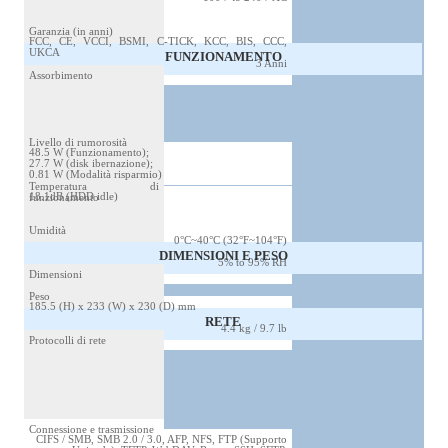
Garanzia (in anni)
FCC, CE, VCCI, BSMI, C-TICK, KCC, BIS, CCC,
UKCA
FUNZIONAMENTO
3 Anni
Assorbimento
Livello di rumorosità
48.5 W (Funzionamento);
27.7 W (disk ibernazione);
0.81 W (Modalità risparmio)
Temperatura di
18.1dB (HDD idle)
funzionamento
Umidità
0°C~40°C (32°F~104°F)
DIMENSIONI E PESO
5% to 95% RH
Dimensioni
Peso
185.5 (H) x 233 (W) x 230 (D) mm
RETE
4.4 kg / 9.7 lb
Protocolli di rete
Connessione e trasmissione
CIFS / SMB, SMB 2.0 / 3.0, AFP, NFS, FTP (Supporto