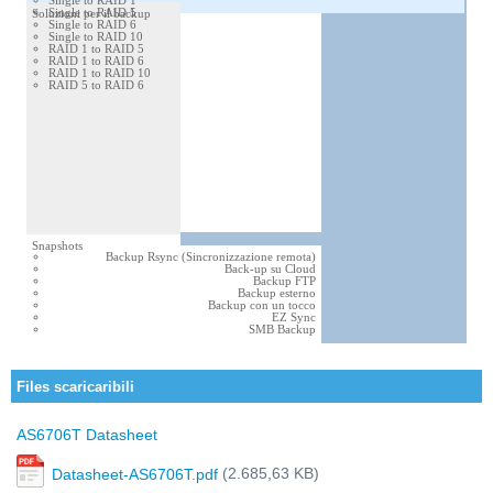
Single to RAID 1
Single to RAID 5
Soluzioni per il backup
Single to RAID 6
Single to RAID 10
RAID 1 to RAID 5
RAID 1 to RAID 6
RAID 1 to RAID 10
RAID 5 to RAID 6
Snapshots
Backup Rsync (Sincronizzazione remota)
Back-up su Cloud
Backup FTP
Backup esterno
Backup con un tocco
EZ Sync
SMB Backup
Btrfs Snapshots
256 Snapshots
Files scaricaribili
iSCSI LUNs
AS6706T Datasheet
(2.685,63 KB)
Datasheet-AS6706T.pdf