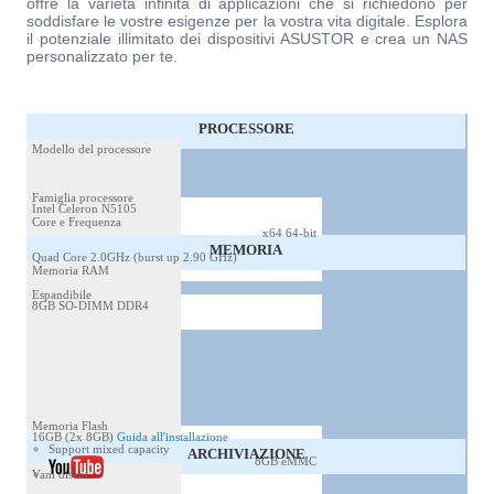
offre la varietà infinita di applicazioni che si richiedono per
soddisfare le vostre esigenze per la vostra vita digitale. Esplora
il potenziale illimitato dei dispositivi ASUSTOR e crea un NAS
personalizzato per te.
PROCESSORE
Modello del processore
Famiglia processore
Intel Celeron N5105
Core e Frequenza
x64 64-bit
MEMORIA
Quad Core 2.0GHz (burst up 2.90 GHz)
Memoria RAM
Espandibile
8GB SO-DIMM DDR4
Memoria Flash
16GB (2x 8GB)
Guida all'installazione
Support mixed capacity
ARCHIVIAZIONE
8GB eMMC
Vani dischi