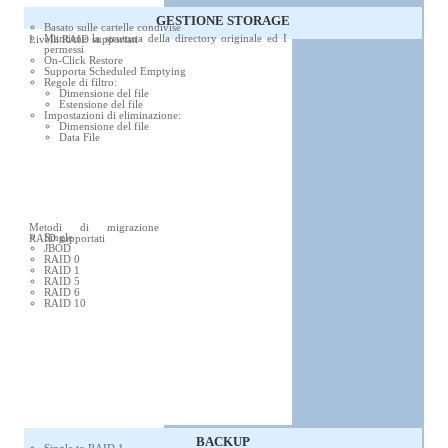
GESTIONE STORAGE
Basato sulle cartelle condivise
Mantiene la struttura della directory originale ed I
Livelli RAID supportati
permessi
On-Click Restore
Supporta Scheduled Emptying
Regole di filtro:
Dimensione del file
Estensione del file
Impostazioni di eliminazione:
Dimensione del file
Data File
Metodi di migrazione
Single
RAID supportati
JBOD
RAID 0
RAID 1
RAID 5
RAID 6
RAID 10
BACKUP