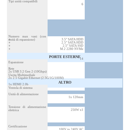
Tipi unità compatibili
6
Numero max vani (con
3.5" SATA HDD
unità di espansione)
2.5" SATA HDD
2.5" SATA SSD
M.2 2280 NVMe
PORTE ESTERNE
14
Espansione
Rete
2x USB 3.2 Gen 2 (10Gbps)
Uscita Multimediale
2x 2.5 Gigabit Ethernet (2.5G/1G/100M)
ALTRO
1x HDMI 2.0b
Ventola di sistema
Unità di alimentazione
1x 120mm
Tensione di alimentazione
250W x1
elettrica
Certificazione
100V to 240V AC