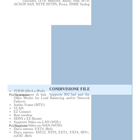
Unicode), TFTP, WebDAV, Rsync, SSH, SFTP,
iSCSI/IP-SAN, HTTP, HTTPS, Proxy, SNMP, Syslog
CONDIVISIONE FILE
TCP/IP (IPv4 e IPv6)
Aggregazione di link: Supports 802.3ad and Six
File di sistema
Other Modes for Load Balancing and/or Network
Failover
Jumbo Frame (MTU)
VLAN
EZ Connect
Rete wireless
DDNS e EZ-Router
Supporto Wake-on-LAN (WOL)
Supporto Wake-on-WAN (WOW)
File Explorer
Disco interno: EXT4 ,Btrfs
Disco esterno: FAT32, NTFS, EXT3, EXT4, HFS+,
exFAT ,Btrfs