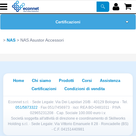
Certificazioni
Home Page
NAS
NAS Asustor Accessori
Chi siamo
Prodotti
Home
Chi siamo
Prodotti
Corsi
Assistenza
Corsi
Certificazioni
Condizioni di vendita
ASSISTENZA
Econnet s.r.l. · Sede Legale: Via Dei Lapidari 20/B · 40129 Bologna · Tel.
051/5873322
· Fax 051/7456973 · iscr. REA BO-0481011 · P.IVA
02965231208 · Cap. Sociale 100.000 euro i.v.
Newsletter
Società soggetta all'attività di direzione e coordinamento di Skillworks
Holding s.r.l. · Sede Legale: Via Vittorio Emanuele II 28 · Roncadelle (BS)
- C.F. 04151440981
PROMO ATTIVE