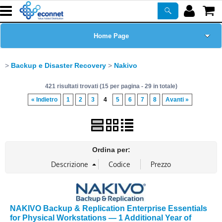
Home Page
Chi siamo
Backup e Disaster Recovery
Nakivo
421 risultati trovati (15 per pagina - 29 in totale)
Prodotti
« Indietro
1
2
3
4
5
6
7
8
Avanti »
Corsi
ASSISTENZA
Ordina per:
Certificazioni
Newsletter
NAKIVO Backup & Replication Enterprise Essentials
for Physical Workstations — 1 Additional Year of
PROMO ATTIVE