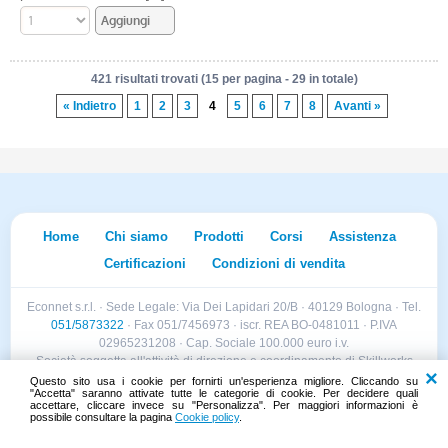
421 risultati trovati (15 per pagina - 29 in totale)
« Indietro
1
2
3
4
5
6
7
8
Avanti »
Home
Chi siamo
Prodotti
Corsi
Assistenza
Certificazioni
Condizioni di vendita
Econnet s.r.l. · Sede Legale: Via Dei Lapidari 20/B · 40129 Bologna · Tel.
051/5873322
· Fax 051/7456973 · iscr. REA BO-0481011 · P.IVA
02965231208 · Cap. Sociale 100.000 euro i.v.
Società soggetta all'attività di direzione e coordinamento di Skillworks
Holding s.r.l. · Sede Legale: Via Vittorio Emanuele II 28 · Roncadelle (BS)
Questo sito usa i cookie per fornirti un'esperienza migliore. Cliccando su
"Accetta" saranno attivate tutte le categorie di cookie. Per decidere quali
- C.F. 04151440981
accettare, cliccare invece su "Personalizza". Per maggiori informazioni è
possibile consultare la pagina
Cookie policy
.