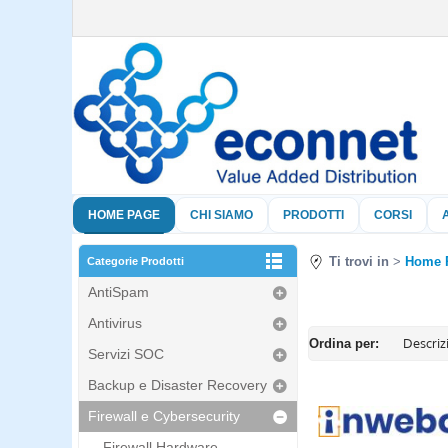
HOME PAGE
CHI SIAMO
PRODOTTI
CORSI
Ti trovi in
Home 
Categorie Prodotti
AntiSpam
Antivirus
Ordina per:
Servizi SOC
Backup e Disaster Recovery
Firewall e Cybersecurity
Firewall Hardware