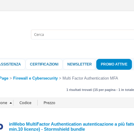
Sono già 
Per completare l'
nome utente e l
ASSISTENZA
CERTIFICAZIONI
NEWSLETTER
PROMO ATTIVE
clicca sul pu
Nome 
Page
Firewall e Cybersecurity
Multi Factor Authentication MFA
1 risultati trovati (15 per pagina - 1 in totale
Pass
Hai perso 
inWebo MultiFactor Authentication autenticazione a più fatt
min.10 licenze) - Stormshield bundle