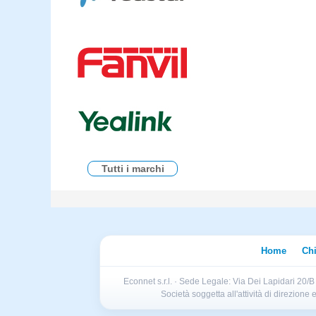
Tutti i marchi
Home
Ch
Econnet s.r.l. · Sede Legale: Via Dei Lapidari 20/
Società soggetta all'attività di direzion