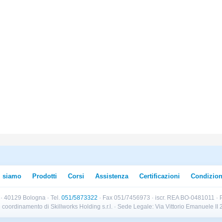
i siamo
Prodotti
Corsi
Assistenza
Certificazioni
Condizion
B · 40129 Bologna · Tel.
051/5873322
· Fax 051/7456973 · iscr. REA BO-0481011 · P
e e coordinamento di Skillworks Holding s.r.l. · Sede Legale: Via Vittorio Emanuele 