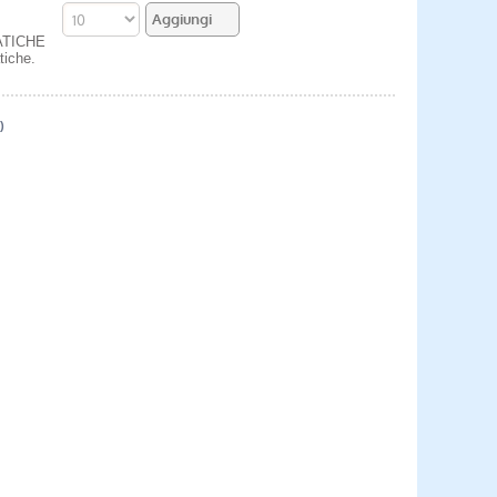
ATICHE
tiche.
)