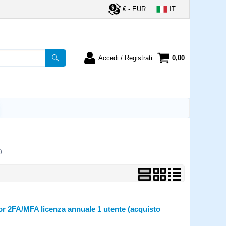
€ - EUR
IT
Accedi / Registrati
0,00
registrato
Sono un nuovo cliente
ordine inserisci il
Se non sei ancora registrato sul
a password e poi
nostro sito clicca sul pulsante
lsante "Accedi"
"Registrati"
utente:
)
word:
la password?
or 2FA/MFA licenza annuale 1 utente (acquisto