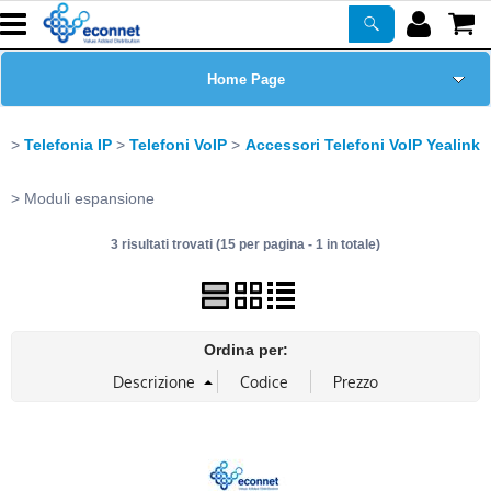
Home Page
Chi siamo
Telefonia IP
Telefoni VoIP
Accessori Telefoni VoIP Yealink
Prodotti
Moduli espansione
3 risultati trovati (15 per pagina - 1 in totale)
Corsi
ASSISTENZA
Ordina per:
Certificazioni
Newsletter
PROMO ATTIVE