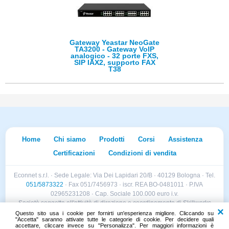
Gateway Yeastar NeoGate
TA3200 - Gateway VoIP
analogico - 32 porte FXS,
SIP IAX2, supporto FAX
T38
Home
Chi siamo
Prodotti
Corsi
Assistenza
Certificazioni
Condizioni di vendita
Econnet s.r.l. · Sede Legale: Via Dei Lapidari 20/B · 40129 Bologna · Tel.
051/5873322
· Fax 051/7456973 · iscr. REA BO-0481011 · P.IVA
02965231208 · Cap. Sociale 100.000 euro i.v.
Società soggetta all'attività di direzione e coordinamento di Skillworks
Holding s.r.l. · Sede Legale: Via Vittorio Emanuele II 28 · Roncadelle (BS)
Questo sito usa i cookie per fornirti un'esperienza migliore. Cliccando su
"Accetta" saranno attivate tutte le categorie di cookie. Per decidere quali
- C.F. 04151440981
accettare, cliccare invece su "Personalizza". Per maggiori informazioni è