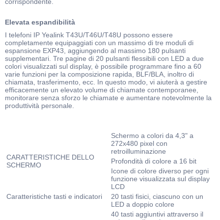
corrispondente.
Elevata espandibilità
I telefoni IP Yealink T43U/T46U/T48U possono essere
completamente equipaggiati con un massimo di tre moduli di
espansione EXP43, aggiungendo al massimo 180 pulsanti
supplementari. Tre pagine di 20 pulsanti flessibili con LED a due
colori visualizzati sul display, è possibile programmare fino a 60
varie funzioni per la composizione rapida, BLF/BLA, inoltro di
chiamata, trasferimento, ecc. In questo modo, vi aiuterà a gestire
efficacemente un elevato volume di chiamate contemporanee,
monitorare senza sforzo le chiamate e aumentare notevolmente la
produttività personale.
Schermo a colori da 4,3" a
272x480 pixel con
retroilluminazione
CARATTERISTICHE DELLO
Profondità di colore a 16 bit
SCHERMO
Icone di colore diverso per ogni
funzione visualizzata sul display
LCD
Caratteristiche tasti e indicatori
20 tasti fisici, ciascuno con un
LED a doppio colore
40 tasti aggiuntivi attraverso il