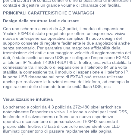
per chi lavora nei contact center e offre la possibilità di monitorare i
contatti e di gestire un grande volume di chiamate con facilità.
PRINCIPALI CARATTERISTICHE E VANTAGGI
Design della struttura facile da usare
Con uno schermo a colori da 4,3 pollici, il modulo di espansione
Yealink EXP43 è stato progettato per offrire un'esperienza visiva
nuova e un'esperienza operativa semplice. Il nuovo design del
supporto consente di regolare facilmente le due angolazioni anche
senza smontarlo. Per garantire una maggiore affidabilità della
trasmissione dei dati e una maggiore velocità di aggiornamento dei
dati, è stato scelto un cavo USB per collegare l'espansione EXP43
ai telefoni IP Yealink T43U/T46U/T48U. Inoltre, una volta stabilita la
connessione tra il modulo di espansione e il telefono IP, una volta
stabilita la connessione tra il modulo di espansione e il telefono IP,
la porta USB rimanente sul retro di EXP43 può essere utilizzata
anche per realizzare le funzioni estese del telefono, ad esempio la
registrazione delle chiamate tramite unità flash USB, ecc.
Visualizzazione intuitiva
Lo schermo a colori da 4,3 pollici da 272x480 pixel arricchisce
notevolmente l'esperienza visiva. Le icone a colori per i tasti DSS,
lo sfondo e il salvaschermo offrono una nuova esperienza
operativa e consentono di personalizzare l'EXP43 secondo il
proprio stile. Inoltre, i 3 tasti di controllo indipendenti con LED
illuminati consentono di passare rapidamente alla pagina