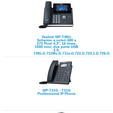
Yealink SIP-T46U,
Schermo a colori 480 x
272 Pixel 4,3'', 16 linee,
1000 voci, due porte USB
2.0,
CNG,G.711Mu,G.711a,G.722,G.723.1,G.726,G.
SIP-T31G - T31G
Professional IP Phone