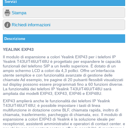
Servizi
Stampa
Richiedi informazioni
Descrizione
YEALINK EXP43
Il modulo di espansione a colori Yealink EXP43 per i telefoni IP
Yealink T43U/T46U/T48U è progettato per espandere le capacità
funzionali del telefono SIP a un livello superiore. È dotato di un
ampio schermo LCD a colori da 4,3 pollici. Offre un'interfaccia
utente semplice e con funzionalità avanzate di gestione delle
chiamate Ad esempio, tre pagine di 20 pulsanti flessibili visualizzati
sul display possono essere programmati fino a 60 funzioni diverse.
La funzionalità dei telefoni IP Yealink T43U/T46U/T48U sarà
ampliata dai modelli EXP43, EXP43, EXP46 e EXP48U.
EXP43 amplierà anche le funzionalità dei telefoni IP Yealink
T43U/T46U/T48U; è possibile impostare i tasti di linea
multifunzione in dotazione come BLF, chiamata rapida, inoltro di
chiamata, trasferimento, parcheggio di chiamata, ecc. Il modulo di
espansione a colori EXP43 di Yealink è la soluzione ideale per
receptionist, assistenti amministrativi e operatori di contact center. e