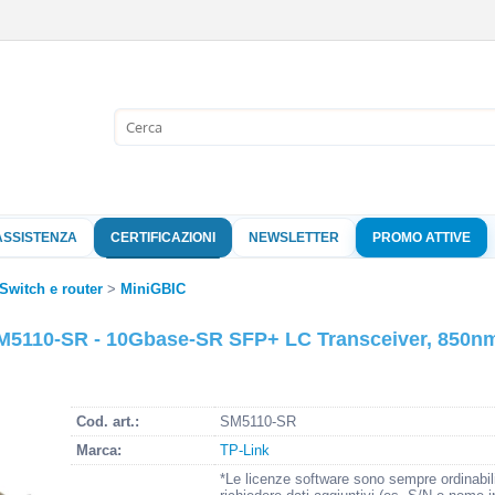
Sono già 
Per completare l'
nome utente e l
ASSISTENZA
CERTIFICAZIONI
NEWSLETTER
PROMO ATTIVE
clicca sul pu
Nome 
Switch e router
MiniGBIC
 SM5110-SR - 10Gbase-SR SFP+ LC Transceiver, 850n
Pass
Cod. art.:
SM5110-SR
Hai perso 
Marca:
TP-Link
*Le licenze software sono sempre ordinabil