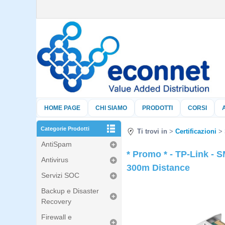
HOME PAGE
CHI SIAMO
PRODOTTI
CORSI
Categorie Prodotti
Ti trovi in
Certificazioni
AntiSpam
* Promo * - TP-Link -
Antivirus
300m Distance
Servizi SOC
Backup e Disaster
Recovery
Firewall e