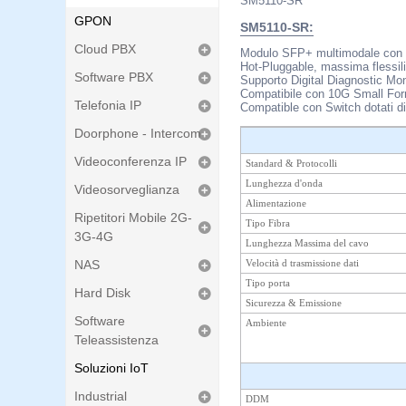
SM5110-SR
GPON
SM5110-SR:
Cloud PBX
Modulo SFP+ multimodale con c
Hot-Pluggable, massima flessili
Software PBX
Supporto Digital Diagnostic Mo
Compatibile con 10G Small Fo
Telefonia IP
Compatible con Switch dotati 
Doorphone - Intercom
Videoconferenza IP
Standard & Protocolli
Lunghezza d'onda
Videosorveglianza
Alimentazione
Ripetitori Mobile 2G-
Tipo Fibra
3G-4G
Lunghezza Massima del cavo
NAS
Velocità d trasmissione dati
Tipo porta
Hard Disk
Sicurezza & Emissione
Software
Ambiente
Teleassistenza
Soluzioni IoT
Industrial
DDM