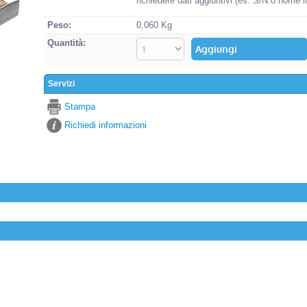
richiedere dati aggiuntivi (es. S/N o nome i
Peso:
0,060 Kg
Quantità:
Servizi
Stampa
Richiedi informazioni