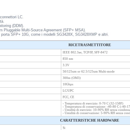
onnettori LC.
tà.
nitoring (DDM).
rm Pluggable Multi-Source Agreement (SFP+ MSA).
di porta SFP+ 10G, come i modelli SG3428X, SG3428XMP e altri.
RICETRASMETTITORE
IEEE 802.3ae, TCP/IP, SFF-8472
850 nm
3.3V
50/125um or 62.5/125um Multi-mode
300m (OM3)
10Gbps
LC/UPC
FCC, CE
- Temperatura di esercizio: 0-70 C (32-158F)
- Temperatura di conservazione: -40-80 C (-40-1
- Umidità di esercizio: 10-90% RH senza condens
- Umidità di conservazione: 5-90% RH senza con
CARATTERISTICHE HARDWARE
Si