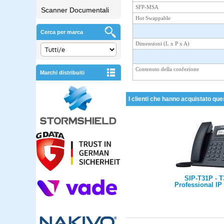
SFP-MSA
Scanner Documentali
Hot Swappable
Cerca per marca
Dimensioni (L x P x A)
Contenuto della confezione
Marchi distribuiti
I clienti che hanno acquistato que
SIP-T31P - 
Professional I