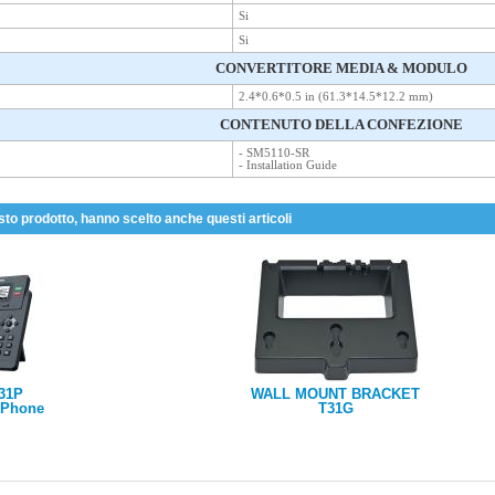
Si
Si
CONVERTITORE MEDIA & MODULO
2.4*0.6*0.5 in (61.3*14.5*12.2 mm)
CONTENUTO DELLA CONFEZIONE
- SM5110-SR
- Installation Guide
sto prodotto, hanno scelto anche questi articoli
T31P
WALL MOUNT BRACKET
P Phone
T31G