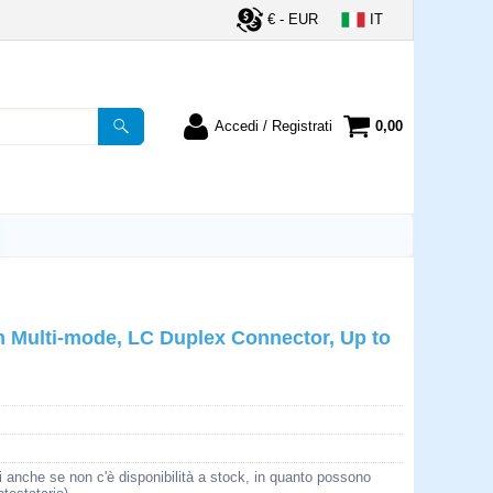
€ - EUR
IT
Accedi / Registrati
0,00
registrato
Sono un nuovo cliente
ordine inserisci il
Se non sei ancora registrato sul
a password e poi
nostro sito clicca sul pulsante
lsante "Accedi"
"Registrati"
utente:
m Multi-mode, LC Duplex Connector, Up to
word:
la password?
i anche se non c'è disponibilità a stock, in quanto possono