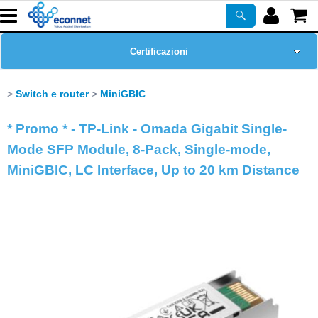
Certificazioni
Home Page
Switch e router
MiniGBIC
Chi siamo
* Promo * - TP-Link - Omada Gigabit Single-
Mode SFP Module, 8-Pack, Single-mode,
Prodotti
MiniGBIC, LC Interface, Up to 20 km Distance
Corsi
ASSISTENZA
Newsletter
PROMO ATTIVE