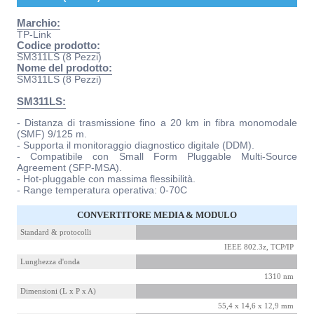
Marchio:
TP-Link
Codice prodotto:
SM311LS (8 Pezzi)
Nome del prodotto:
SM311LS (8 Pezzi)
SM311LS:
- Distanza di trasmissione fino a 20 km in fibra monomodale
(SMF) 9/125 m.
- Supporta il monitoraggio diagnostico digitale (DDM).
- Compatibile con Small Form Pluggable Multi-Source
Agreement (SFP-MSA).
- Hot-pluggable con massima flessibilità.
- Range temperatura operativa: 0-70C
CONVERTITORE MEDIA & MODULO
Standard & protocolli
IEEE 802.3z, TCP/IP
Lunghezza d'onda
1310 nm
Dimensioni (L x P x A)
55,4 x 14,6 x 12,9 mm