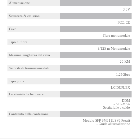
Alimentazione
3.3V
Sicurezza & emissioni
FCC, CE
Cavo
Fibra monomodale
Tipo di fibra
9/125 m Monomodale
Massima lunghezza del cavo
20 KM
Velocità di trasmissione dati
1.25Gbps
Tipo porta
LC DUPLEX
Caratteristiche hardware
- DDM
- SFP-MSA
- Sostituibile a caldo
Contenuto della confezione
- Modulo SFP SM311LS (8 Pezzi)
- Guida all'installazione