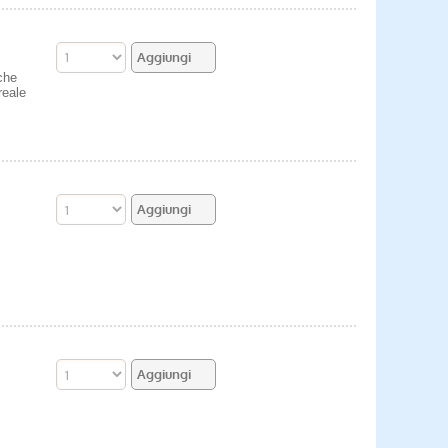
che
reale