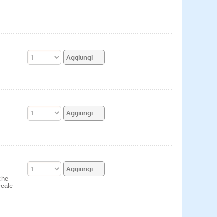
che
reale