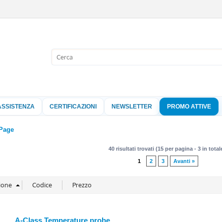
Sono già 
Per completare l'
nome utente e l
ASSISTENZA
CERTIFICAZIONI
NEWSLETTER
PROMO ATTIVE
clicca sul pu
Nome 
Page
40 risultati trovati (15 per pagina - 3 in total
Pass
1
2
3
Avanti »
Hai perso 
A-Class Temperature probe