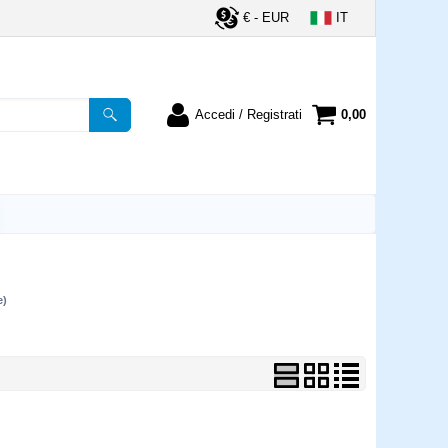
€ - EUR
IT
Accedi / Registrati
0,00
registrato
Sono un nuovo cliente
ordine inserisci il
Se non sei ancora registrato sul
a password e poi
nostro sito clicca sul pulsante
lsante "Accedi"
"Registrati"
utente:
e)
word:
la password?