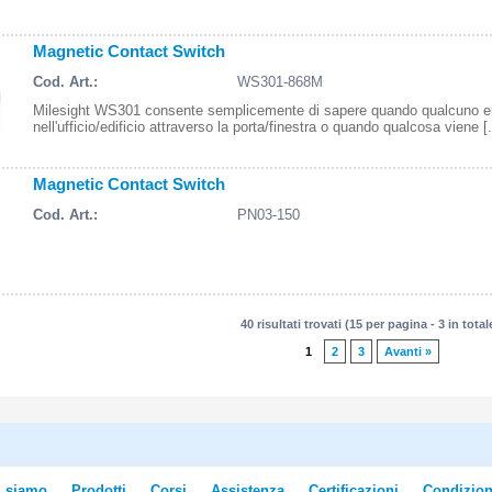
Magnetic Contact Switch
Cod. Art.:
WS301-868M
Milesight WS301 consente semplicemente di sapere quando qualcuno e
nell'ufficio/edificio attraverso la porta/finestra o quando qualcosa viene [.
Magnetic Contact Switch
Cod. Art.:
PN03-150
40 risultati trovati (15 per pagina - 3 in total
1
2
3
Avanti »
i siamo
Prodotti
Corsi
Assistenza
Certificazioni
Condizion