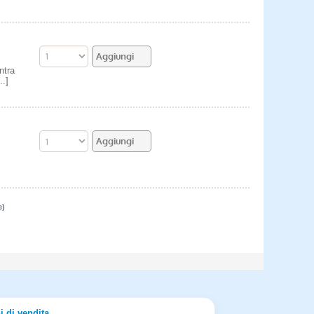
ntra
..]
e)
i di vendita