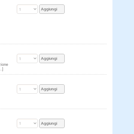
zione
.]