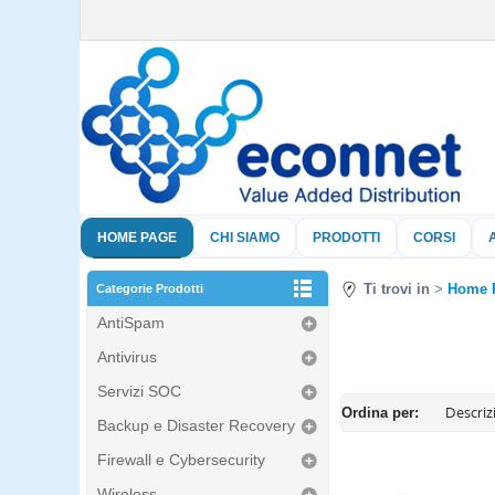
HOME PAGE
CHI SIAMO
PRODOTTI
CORSI
Ti trovi in
Home 
Categorie Prodotti
AntiSpam
Antivirus
Servizi SOC
Ordina per:
Backup e Disaster Recovery
Firewall e Cybersecurity
Wireless