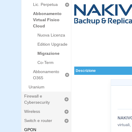
Lic. Perpetua
Abbonamento
Virtual Fisico
Cloud
Nuova Licenza
Edition Upgrade
Migrazione
Co-Term
Descrizione
Abbonamento
O365
Uranium
Firewall e
Cybersecurity
Wireless
NAKIV
Switch e router
virtuali
GPON