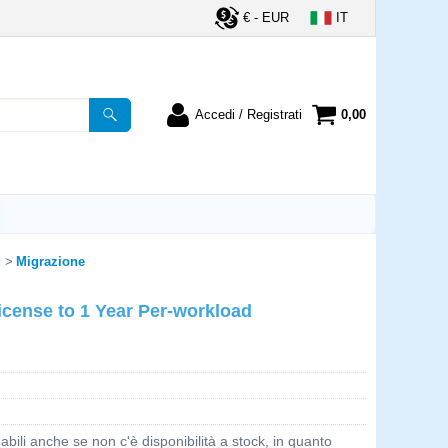
€ - EUR
IT
Accedi / Registrati
0,00
registrato
Sono un nuovo cliente
ordine inserisci il
Se non sei ancora registrato sul
a password e poi
nostro sito clicca sul pulsante
lsante "Accedi"
"Registrati"
d
Migrazione
utente:
icense to 1 Year Per-workload
word:
la password?
bili anche se non c'è disponibilità a stock, in quanto