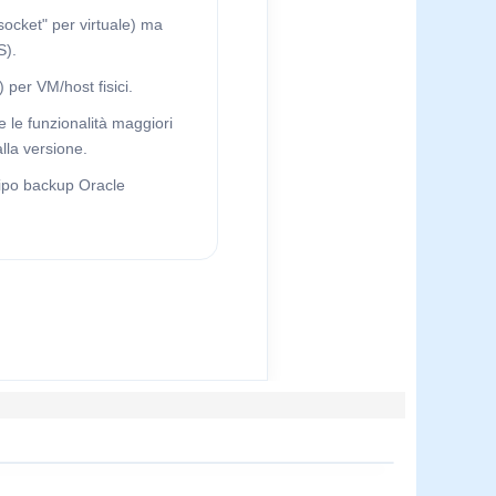
 socket" per virtuale) ma
S).
per VM/host fisici.
e le funzionalità maggiori
lla versione.
tipo backup Oracle