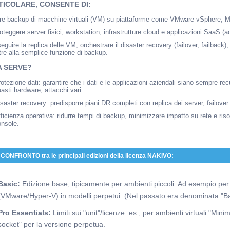
TICOLARE, CONSENTE DI:
are backup di macchine virtuali (VM) su piattaforme come VMware vSphere, M
oteggere server fisici, workstation, infrastrutture cloud e applicazioni SaaS (a
eguire la replica delle VM, orchestrare il disaster recovery (failover, failback)
tre alla semplice funzione di backup.
A SERVE?
otezione dati: garantire che i dati e le applicazioni aziendali siano sempre rec
asti hardware, attacchi vari.
saster recovery: predisporre piani DR completi con replica dei server, failo
ficienza operativa: ridurre tempi di backup, minimizzare impatto su rete e risor
onsole.
CONFRONTO tra le principali edizioni della licenza NAKIVO:
Basic:
Edizione base, tipicamente per ambienti piccoli. Ad esempio per "
(VMware/Hyper-V) in modelli perpetui. (Nel passato era denominata "B
Pro Essentials:
Limiti sui "unit"/licenze: es., per ambienti virtuali "Mi
socket" per la versione perpetua.