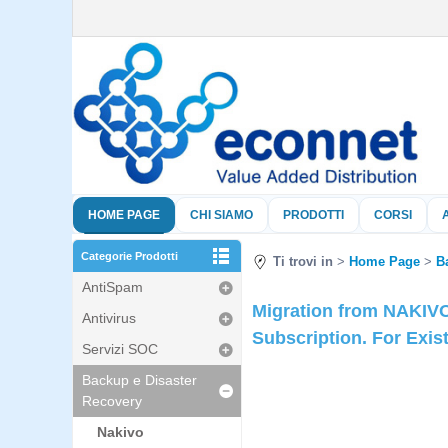
HOME PAGE
CHI SIAMO
PRODOTTI
CORSI
Categorie Prodotti
Ti trovi in
Home Page
B
AntiSpam
Migration from NAKIVO
Antivirus
Subscription. For Exis
Servizi SOC
Backup e Disaster
Recovery
Nakivo