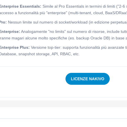
Enterprise Essentials:
Simile al Pro Essentials in termini di limiti ("2-6
accesso a funzionalità più "enterprise" (multi-tenant, cloud, BaaS/DRaa
Pro:
Nessun limite sul numero di socket/workload (in edizione perpetua) 
Enterprise:
Analogamente "no limits" sul numero di risorse, include tutt
tranne magari alcune molto specifiche (es. backup Oracle DB) in base a
Enterprise Plus:
Versione top-tier: supporta funzionalità più avanzate 
Database, snapshot storage, API, RBAC, etc.
LICENZE NAKIVO