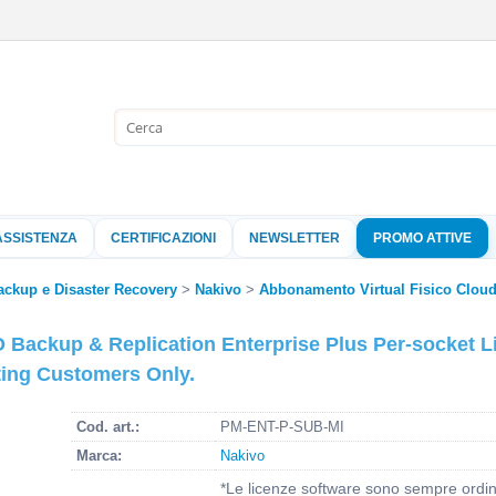
Sono già 
Per completare l'
nome utente e l
ASSISTENZA
CERTIFICAZIONI
NEWSLETTER
PROMO ATTIVE
clicca sul pu
ackup e Disaster Recovery
Nakivo
Abbonamento Virtual Fisico Clou
Nome 
 Backup & Replication Enterprise Plus Per-socket L
ting Customers Only.
Pass
Cod. art.:
PM-ENT-P-SUB-MI
Marca:
Nakivo
Hai perso 
*Le licenze software sono sempre ordina