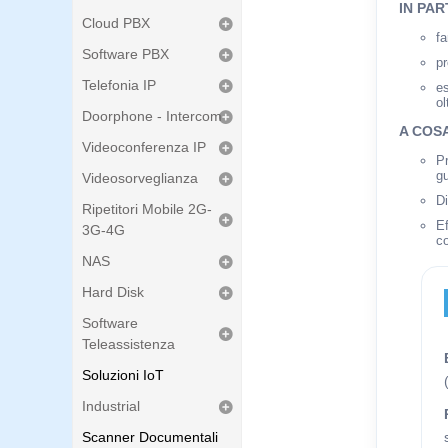
IN PAR
Cloud PBX
f
Software PBX
pr
Telefonia IP
es
ol
Doorphone - Intercom
A COS
Videoconferenza IP
Pr
gu
Videosorveglianza
Di
Ripetitori Mobile 2G-
Ef
3G-4G
c
NAS
Hard Disk
Software
Teleassistenza
Soluzioni IoT
Industrial
Scanner Documentali