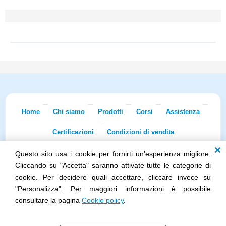
Home
Chi siamo
Prodotti
Corsi
Assistenza
Certificazioni
Condizioni di vendita
Questo sito usa i cookie per fornirti un'esperienza migliore.
Econnet s.r.l. · Sede Legale: Via Dei Lapidari 20/B · 40129 Bologna · Tel.
051/5873322
· Fax 051/7456973 · iscr. REA BO-0481011 · P.IVA
Cliccando su "Accetta" saranno attivate tutte le categorie di
02965231208 · Cap. Sociale 100.000 euro i.v.
cookie. Per decidere quali accettare, cliccare invece su
Società soggetta all'attività di direzione e coordinamento di Skillworks
"Personalizza". Per maggiori informazioni è possibile
Holding s.r.l. · Sede Legale: Via Vittorio Emanuele II 28 · Roncadelle (BS)
- C.F. 04151440981
consultare la pagina
Cookie policy
.