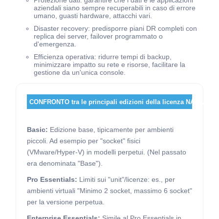
Protezione dati: garantire che i dati e le applicazioni
aziendali siano sempre recuperabili in caso di errore
umano, guasti hardware, attacchi vari.
Disaster recovery: predisporre piani DR completi con
replica dei server, failover programmato o
d'emergenza.
Efficienza operativa: ridurre tempi di backup,
minimizzare impatto su rete e risorse, facilitare la
gestione da un'unica console.
CONFRONTO tra le principali edizioni della licenza NAKIVO:
Basic:
Edizione base, tipicamente per ambienti
piccoli. Ad esempio per "socket" fisici
(VMware/Hyper-V) in modelli perpetui. (Nel passato
era denominata "Base").
Pro Essentials:
Limiti sui "unit"/licenze: es., per
ambienti virtuali "Minimo 2 socket, massimo 6 socket"
per la versione perpetua.
Enterprise Essentials:
Simile al Pro Essentials in