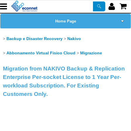
Home Page
Chi siamo
Backup e Disaster Recovery
Nakivo
Prodotti
Abbonamento Virtual Fisico Cloud
Migrazione
Corsi
Migration from NAKIVO Backup & Replication
Enterprise Per-socket License to 1 Year Per-
ASSISTENZA
workload Subscription. For Existing
Customers Only.
Certificazioni
Newsletter
PROMO ATTIVE